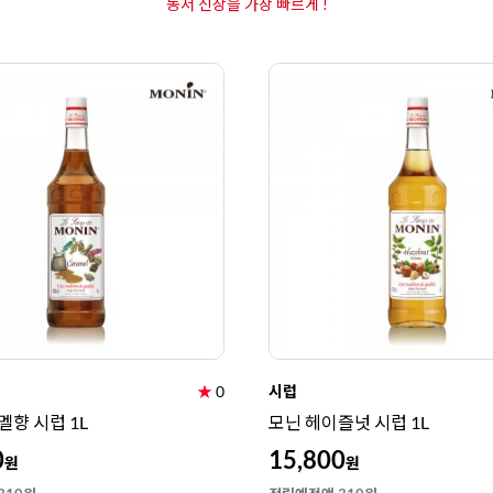
동서 신상을 가장 빠르게 !
★
0
시럽
멜향 시럽 1L
모닌 헤이즐넛 시럽 1L
0
15,800
원
원