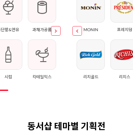
통단팥&연유
과채가공품
MONIN
프레지덩
시럽
칵테일믹스
리치골드
리치스
동서샵 테마별 기획전