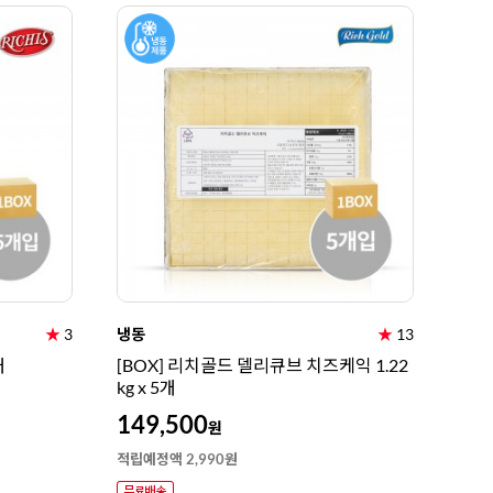
★
3
냉동
★
13
개
[BOX] 리치골드 델리큐브 치즈케익 1.22
kg x 5개
149,500
원
적립예정액 2,990원