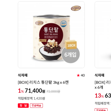
식자재
★
40
식자재
[BOX] 리치스 통단팥 3kg x 6캔
[BOX] 
x 6개
1
71,400
원
%
72,000
원
13
63
%
적립예정액 1,420원
적립예정액 1