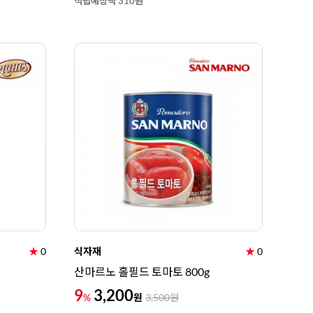
적립예정액 310원
★
0
식자재
★
0
산마르노 홀필드 토마토 800g
9
3,200
원
%
3,500
원