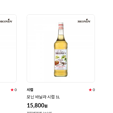
★
0
시럽
★
0
모닌 바닐라 시럽 1L
15,800
원