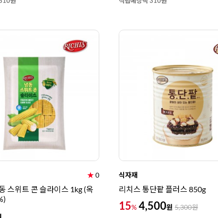
310원
적립예정액 310원
★
0
식자재
 스위트 콘 슬라이스 1kg (옥
리치스 통단팥 플러스 850g
%)
15
4,500
원
%
5,300
원
원