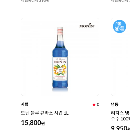
적립예정액 290원
적립예정액 
시럽
★
0
냉동
모닌 블루 큐라소 시럽 1L
리치스 냉동
수수 100
15,800
원
9,950