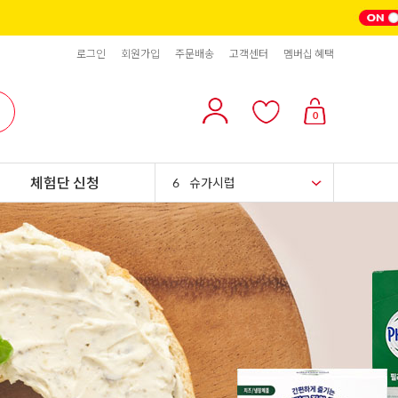
2
올리브
로그인
회원가입
주문배송
고객센터
멤버십 혜택
3
블랙올리브
4
스위트콘
0
5
파인애플
체험단 신청
6
슈가시럽
7
팥
8
크림치즈
9
쿠키파우더
10
리치스 올리브
1
그래놀라