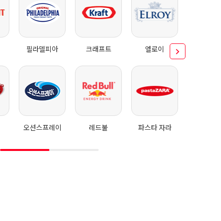
필라델피아
크래프트
엘로이
브
오션스프레이
레드불
파스타 자라