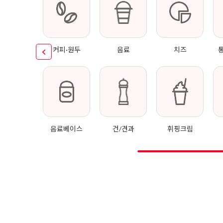
커피·원두
음료
치즈
음료베이스
건/견과
휘핑크림