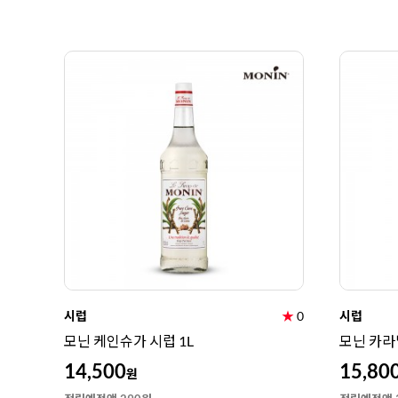
시럽
★
0
시럽
모닌 케인슈가 시럽 1L
모닌 카라
14,500
15,80
원