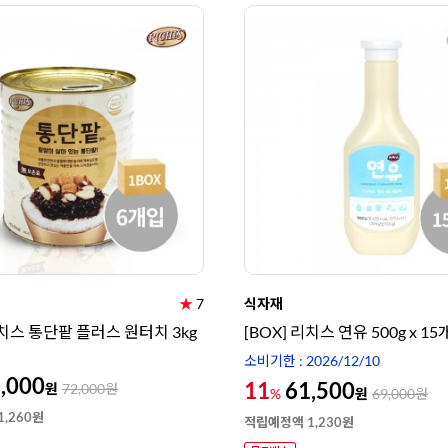
★
7
식자재
리치스 통단팥 플러스 원터치 3kg
[BOX] 리치스 연유 500g x 15
소비기한 : 2026/12/10
,000
11
61,500
원
72,000
원
원
%
69,000
원
,260원
적립예정액 1,230원