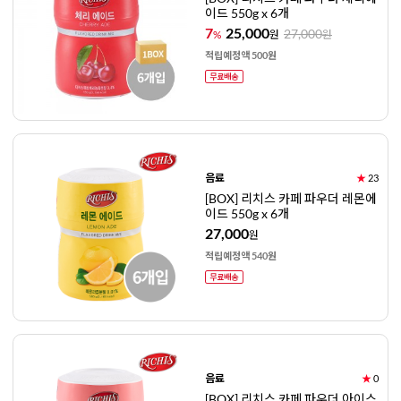
이드 550g x 6개
7
25,000
27,000
%
원
원
적립예정액 500원
음료
★
23
[BOX] 리치스 카페 파우더 레몬에
이드 550g x 6개
27,000
원
적립예정액 540원
음료
★
0
[BOX] 리치스 카페 파우더 아이스