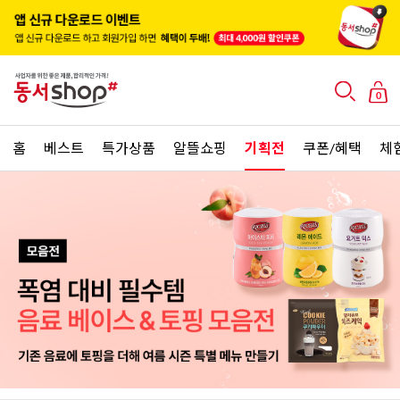
0
홈
베스트
특가상품
알뜰쇼핑
기획전
쿠폰/혜택
체