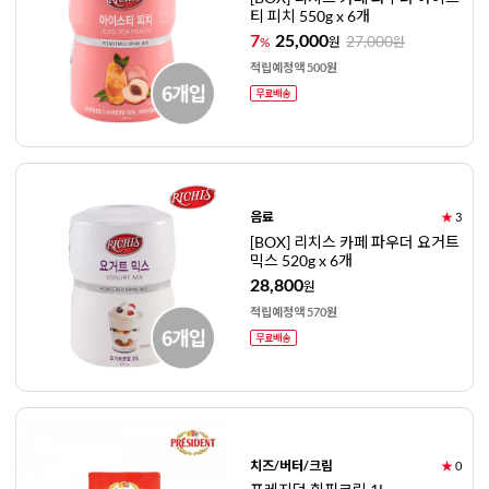
티 피치 550g x 6개
7
25,000
27,000
%
원
원
적립예정액 500원
음료
★
3
[BOX] 리치스 카페 파우더 요거트
믹스 520g x 6개
28,800
원
적립예정액 570원
치즈/버터/크림
★
0