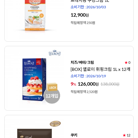
프레지덩 쿠킹크림 1L
소비기한 : 2026/10/03
12,900
원
적립예정액 250원
치즈/버터/크림
★
0
[BOX] 엘로이 휘핑크림 1L x 12개
소비기한 : 2026/10/19
9
126,000
138,000
%
원
원
적립예정액 2,520원
쿠키
★
12