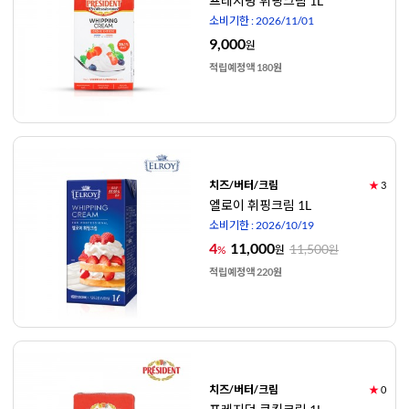
프레지덩 휘핑크림 1L
소비기한 : 2026/11/01
9,000
원
적립예정액 180원
치즈/버터/크림
★
3
엘로이 휘핑크림 1L
소비기한 : 2026/10/19
4
11,000
11,500
%
원
원
적립예정액 220원
치즈/버터/크림
★
0