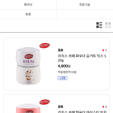
파우더
휘핑크림
토핑
음료
★
1
리치스 카페 파우더 요거트 믹스 5
20g
4,800
원
적립예정액 90원
음료
★
2
리치스 카페 파우더 아이스티 피치