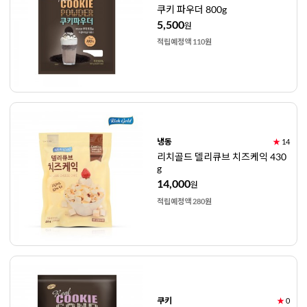
쿠키 파우더 800g
5,500
원
적립예정액 110원
냉동
★
14
리치골드 델리큐브 치즈케익 430
g
14,000
원
적립예정액 280원
쿠키
★
0