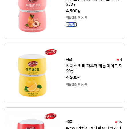
550g
4,500
원
적립예정액 90원
음료
★
4
리치스 카페 파우더 레몬 에이드 5
50g
4,500
원
적립예정액 90원
음료
★
15
[BOX] 리치스 카페 파우더 체리에