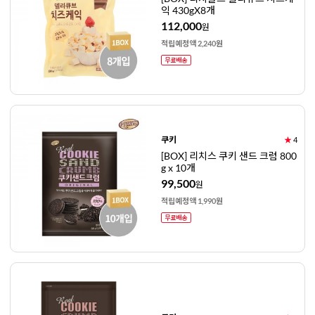
익 430gX8개
112,000
원
적립예정액 2,240원
쿠키
★
4
[BOX] 리치스 쿠키 샌드 크럼 800
g x 10개
99,500
원
적립예정액 1,990원