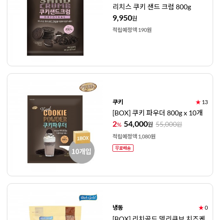
리치스 쿠키 샌드 크럼 800g
9,950
원
적립예정액 190원
쿠키
★
13
[BOX] 쿠키 파우더 800g x 10개
2
54,000
55,000
%
원
원
적립예정액 1,080원
냉동
★
0
[BOX] 리치골드 델리큐브 치즈케