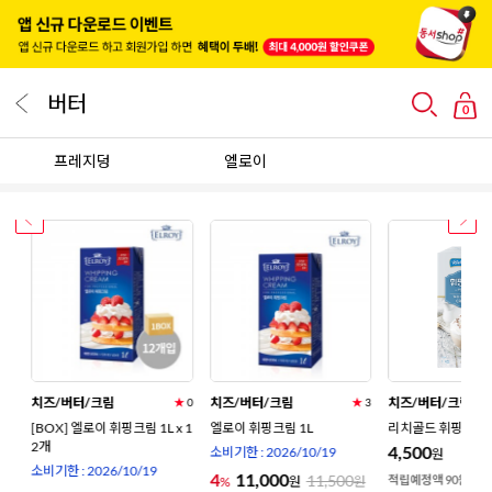
버터
0
프레지덩
엘로이
치즈/버터/크림
치즈/버터/크림
치즈/버터/크림
★
0
★
0
★
3
키
[BOX] 엘로이 휘핑크림 1L x 1
엘로이 휘핑크림 1L
리치골드 휘핑크림 1
2개
4,500
소비기한 : 2026/10/19
원
0
소비기한 : 2026/10/19
4
11,000
11,500
적립예정액 90원
%
원
원