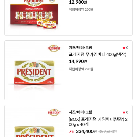
12,980
원
적립예정액 250원
치즈/버터/크림
★
0
프레지덩 무가염버터 400g(냉장)
14,990
원
적립예정액 290원
치즈/버터/크림
★
0
[BOX] 프레지덩 가염버터(냉장) 2
00g x 40개
7
334,400
359,600
%
원
원