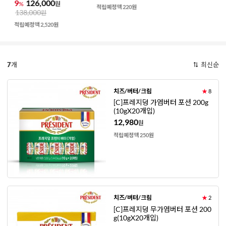
9
126,000
%
원
적립예정액 220원
138,000
원
적립예정액 2,520원
7
개
최신순
치즈/버터/크림
★
8
[C]프레지덩 가염버터 포션 200g
(10gX20개입)
12,980
원
적립예정액 250원
치즈/버터/크림
★
2
[C]프레지덩 무가염버터 포션 200
g(10gX20개입)