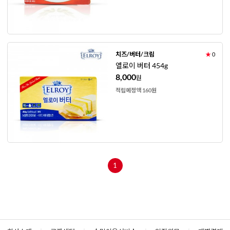
치즈/버터/크림
★
0
엘로이 버터 454g
8,000
원
적립예정액 160원
1