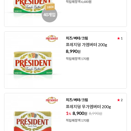
적립예정액 6,680원
치즈/버터/크림
★
1
프레지덩 가염버터 200g
8,990
원
적립예정액 170원
치즈/버터/크림
★
2
프레지덩 무가염버터 200g
1
8,900
8,990
%
원
원
적립예정액 170원