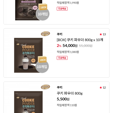
적립예정액 1,990원
쿠키
★
13
[BOX] 쿠키 파우더 800g x 10개
2
54,000
55,000
%
원
원
적립예정액 1,080원
쿠키
★
12
쿠키 파우더 800g
5,500
원
적립예정액 110원