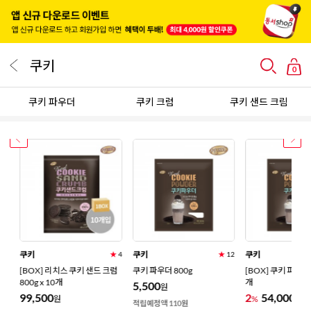
쿠키
0
쿠키 파우더
쿠키 크럼
쿠키 샌드 크림
쿠키
쿠키
쿠키
★
0
★
4
★
12
[BOX] 리치스 쿠키 샌드 크럼
쿠키 파우더 800g
[BOX] 쿠키 파우더 8
800g x 10개
개
5,500
원
99,500
2
54,000
%
원
원
적립예정액 110원