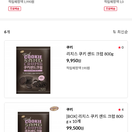
적립예정액 1,990원
적립예정액 1,080원
6
개
최신순
쿠키
★
0
리치스 쿠키 샌드 크럼 800g
9,950
원
적립예정액 190원
쿠키
★
4
[BOX] 리치스 쿠키 샌드 크럼 800
g x 10개
99,500
원