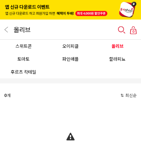
올리브
0
스위트콘
오이피클
올리브
토마토
파인애플
할라피뇨
후르츠 칵테일
0
개
최신순