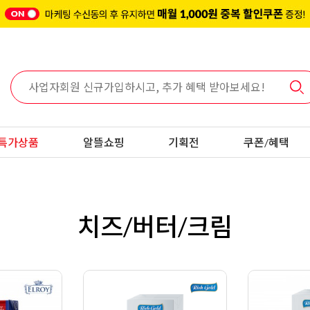
특가상품
알뜰쇼핑
기획전
쿠폰/혜택
치즈/버터/크림