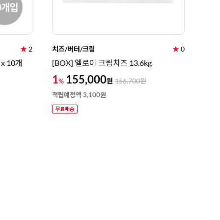
★
2
치즈/버터/크림
★
0
x 10개
[BOX] 엘로이 크림치즈 13.6kg
1
155,000
원
%
156,700
원
적립예정액 3,100원