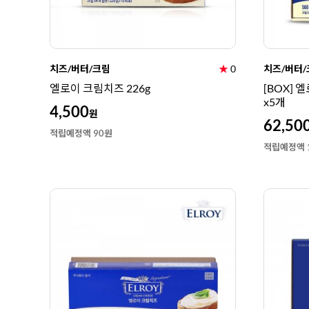
치즈/버터/크림
★
0
치즈/버터/
엘로이 크림치즈 226g
[BOX] 
x5개
4,500
원
62,50
적립예정액 90원
적립예정액 1