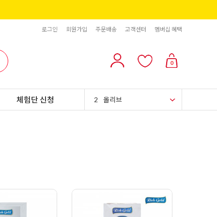
로그인
회원가입
주문배송
고객센터
멤버십 혜택
10
리치스 올리브
0
1
그래놀라
체험단 신청
2
올리브
3
블랙올리브
4
스위트콘
5
파인애플
6
슈가시럽
7
팥