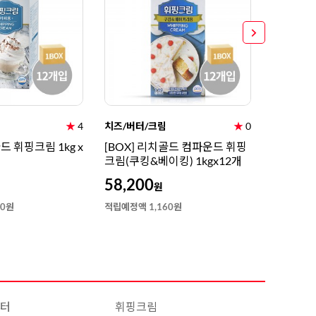
8
크림치즈
9
쿠키파우더
10
리치스 올리브
1
그래놀라
★
4
치즈/버터/크림
★
0
치즈/버터
드 휘핑크림 1kg x
[BOX] 리치골드 컴파운드 휘핑
리치골드
크림(쿠킹&베이킹) 1kgx12개
킹&베이킹
58,200
5,000
원
40원
적립예정액 1,160원
적립예정액 
터
휘핑크림