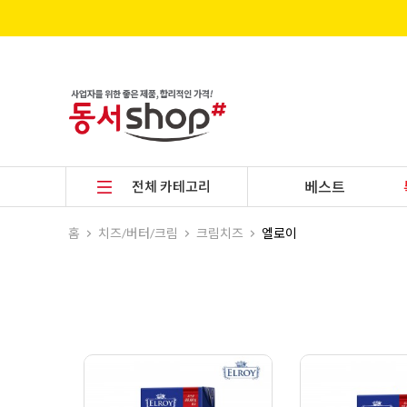
전체 카테고리
베스트
홈
치즈/버터/크림
크림치즈
엘로이