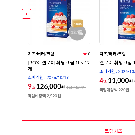
★
0
치즈/버터/크림
★
0
치즈/버터/크림
3종 패키지
[BOX] 엘로이 휘핑크림 1L x 12
엘로이 휘핑크림 1
개
소비기한 : 2026/10
소비기한 : 2026/10/19
4
11,000
,880
원
원
%
9
126,000
원
%
138,000
원
적립예정액 220원
적립예정액 2,520원
크림치즈