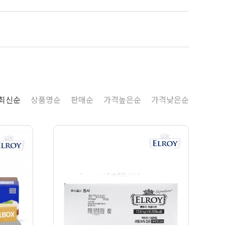
최신순
상품명순
판매순
가격높은순
가격낮은순