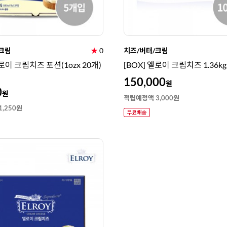
크림
★
0
치즈/버터/크림
엘로이 크림치즈 포션(1ozx 20개)
[BOX] 엘로이 크림치즈 1.36kg 
150,000
원
0
원
적립예정액 3,000원
,250원