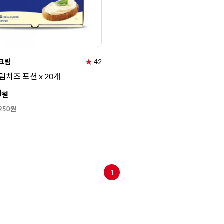
크림
★
42
림치즈 포션 x 20개
0
원
250원
1