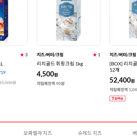
★
3
치즈/버터/크림
★
1
치즈/버터/크림
L
리치골드 휘핑크림 1kg
[BOX] 리치골
12개
/19
4,500
원
52,400
원
11,500
원
적립예정액 90원
적립예정액 1,0
모짜렐라 치즈
슈레드 치즈
버