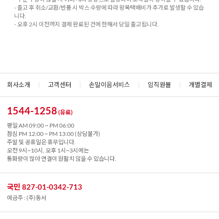
- 출고 후 취소/교환/반품 시 박스 수량에 따라 왕복택배비가 추가로 발생할 수 있습
니다.
- 오후 2시 이전까지 결제 완료된 건에 한해서 당일 출고됩니다.
회사소개
|
고객센터
|
손말이음서비스
|
임직원몰
|
개별결제
1544-1258
(유료)
평일 AM 09:00 ~ PM 06:00
점심 PM 12:00 ~ PM 13:00 (상담불가)
주말 및 공휴일은 휴무입니다.
오전 9시~10시, 오후 1시~3시에는
통화량이 많아 연결이 원활치 않을 수 있습니다.
국민 827-01-0342-713
예금주 : (주)동서