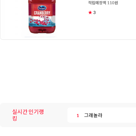
적립예정액 110원
★
3
쿠키파우더
9
그래놀라
1
블랙올리브
3
파인애플
5
팥
7
쿠키파우더
9
실시간 인기랭
그래놀라
1
킹