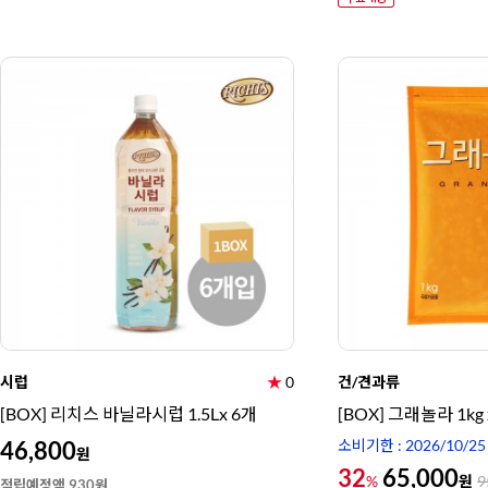
시럽
★
0
건/견과류
[BOX] 리치스 바닐라시럽 1.5Lx 6개
[BOX] 그래놀라 1kg 
46,800
소비기한 : 2026/10/25
원
32
65,000
원
%
9
적립예정액 930원