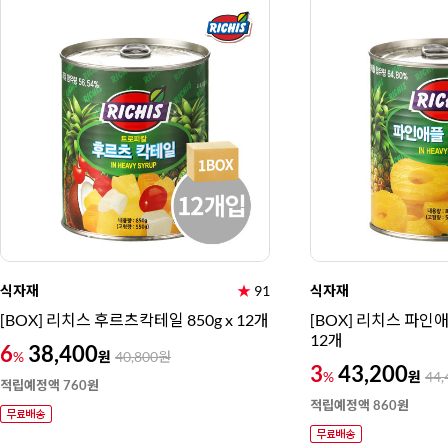
식자재
★
91
식자재
[BOX] 리치스 후르츠칵테일 850g x 12개
[BOX] 리치스 파인애
12개
6
38,400
원
%
40,800
원
3
43,200
원
%
44,
적립예정액 760원
적립예정액 860원