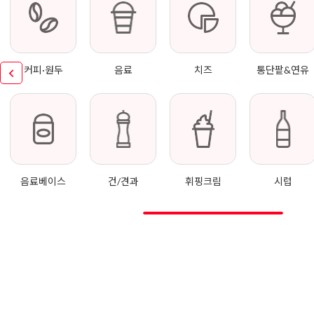
커피·원두
음료
치즈
통단팥&연유
음료베이스
건/견과
휘핑크림
시럽