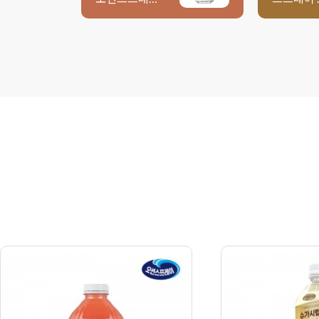
이 스파클링
랜베리 주
피치 345ml
칵테일 3L