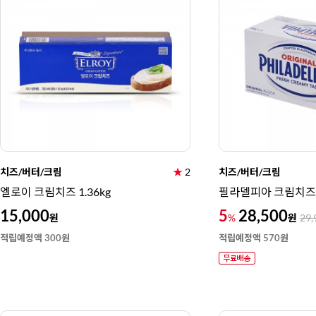
치즈/버터/크림
★
2
치즈/버터/크림
엘로이 크림치즈 1.36kg
필라델피아 크림치즈 
15,000
5
28,500
원
원
%
29,
적립예정액 300원
적립예정액 570원