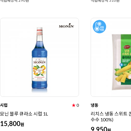
적립예정액 290원
적립예정액 310원
시럽
★
0
냉동
모닌 블루 큐라소 시럽 1L
리치스 냉동 스위트 콘
수수 100%)
15,800
원
9,950
원