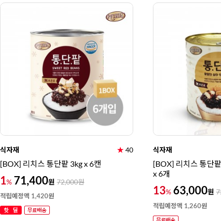
식자재
★
40
식자재
[BOX] 리치스 통단팥 3kg x 6캔
[BOX] 리치스 통단팥
x 6개
1
71,400
원
%
72,000
원
13
63,000
원
%
7
적립예정액 1,420원
적립예정액 1,260원