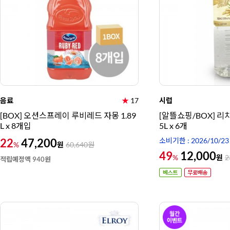
음료
★
17
시럽
[BOX] 오션스프레이 루비레드 자몽 1.89
[알뜰쇼핑/BOX] 리
L x 8개입
5L x 6개
22
47,200
소비기한 : 2026/10/23
원
%
60,640
원
49
12,000
원
%
2
적립예정액 940원