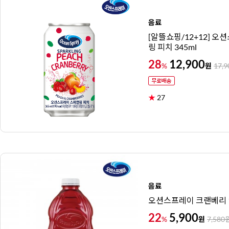
음료
[알뜰쇼핑/12+12] 
링 피치 345ml
28
12,900
원
%
17,9
★
27
음료
오션스프레이 크랜베리 1
22
5,900
원
%
7,580