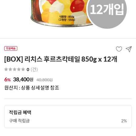
[BOX] 리치스 후르츠칵테일 850g x 12개
(
건
)
0
6
38,400
원
%
40,800
원
원산지 : 상품 상세설명 참조
적립금 혜택
구매 적립금
2%