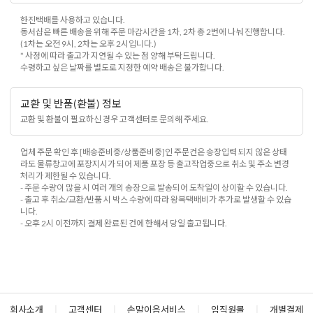
한진택배를 사용하고 있습니다.
동서샵은 빠른 배송을 위해 주문 마감시간을 1차, 2차 총 2번에 나눠 진행합니다.
(1차는 오전 9시, 2차는 오후 2시입니다.)
* 사정에 따라 출고가 지연될 수 있는 점 양해 부탁드립니다.
수령하고 싶은 날짜를 별도로 지정한 예약 배송은 불가합니다.
교환 및 반품(환불) 정보
교환 및 환불이 필요하신 경우 고객센터로 문의해 주세요.
업체 주문 확인 후 [배송준비중/상품준비중]인 주문건은 송장입력 되지 않은 상태
라도 물류창고에 포장지시가 되어 제품 포장 등 출고작업중으로 취소 및 주소 변경
처리가 제한될 수 있습니다.
- 주문 수량이 많을 시 여러 개의 송장으로 발송되어 도착일이 상이할 수 있습니다.
- 출고 후 취소/교환/반품 시 박스 수량에 따라 왕복택배비가 추가로 발생할 수 있습
니다.
- 오후 2시 이전까지 결제 완료된 건에 한해서 당일 출고됩니다.
회사소개
|
고객센터
|
손말이음서비스
|
임직원몰
|
개별결제