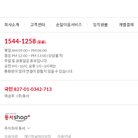
회사소개
|
고객센터
|
손말이음서비스
|
임직원몰
|
개별결제
1544-1258
(유료)
평일 AM 09:00 ~ PM 06:00
점심 PM 12:00 ~ PM 13:00 (상담불가)
주말 및 공휴일은 휴무입니다.
오전 9시~10시, 오후 1시~3시에는
통화량이 많아 연결이 원활치 않을 수 있습니다.
국민 827-01-0342-713
예금주 : (주)동서
주식회사 동서
이용약관
개인정보처리방침
이용안내