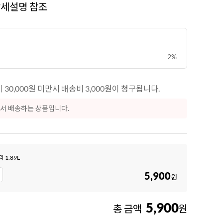
상세설명 참조
8
크림치즈
9
쿠키파우더
10
리치스 올리브
2%
1
그래놀라
30,000원 미만시 배송비 3,000원이 청구됩니다.
서 배송하는 상품입니다.
1.89L
5,900
원
5,900
총 금액
원