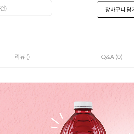
건
)
장바구니 담
리뷰 ()
Q&A (0)