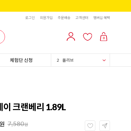
로그인
회원가입
주문배송
고객센터
멤버십 혜택
10
리치스 올리브
0
1
그래놀라
체험단 신청
2
올리브
3
블랙올리브
4
스위트콘
5
파인애플
 크랜베리 1.89L
6
슈가시럽
7,580
원
7
팥
원