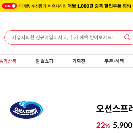
특가상품
알뜰쇼핑
기획전
쿠폰/혜택
오션스프레이
22
5,900
%