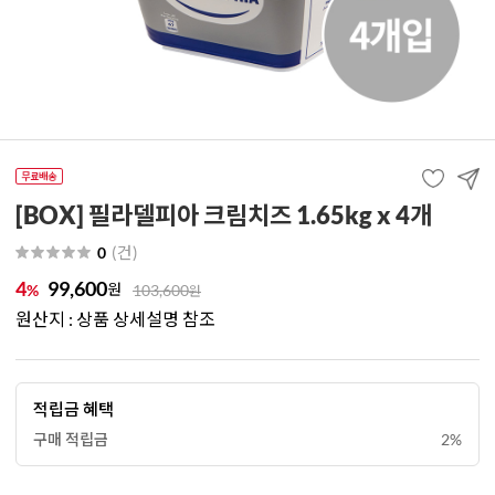
[BOX] 필라델피아 크림치즈 1.65kg x 4개
(
건
)
0
4
99,600
원
%
103,600
원
원산지 : 상품 상세설명 참조
적립금 혜택
구매 적립금
2%