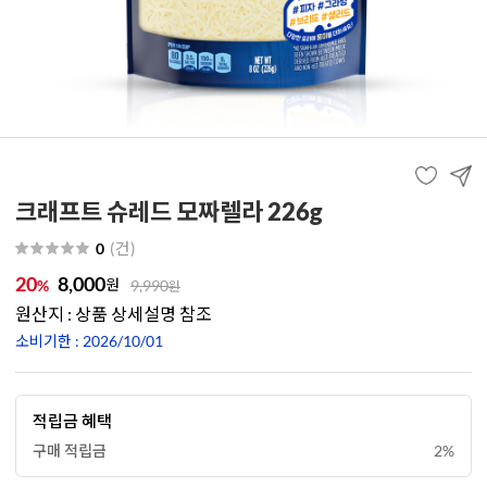
크래프트 슈레드 모짜렐라 226g
(
건
)
0
20
8,000
원
%
9,990
원
원산지 : 상품 상세설명 참조
소비기한 : 2026/10/01
적립금 혜택
구매 적립금
2%