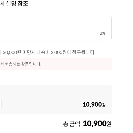
상세설명 참조
8
크림치즈
9
쿠키파우더
10
리치스 올리브
2%
1
그래놀라
30,000원 미만시 배송비 3,000원이 청구됩니다.
서 배송하는 상품입니다.
10,900
원
10,900
총 금액
원