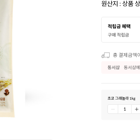
원산지 : 상품 
적립금 혜택
구매 적립금
총 결제금액이 
동서샵
동서샵에
초코 그래놀라 1kg