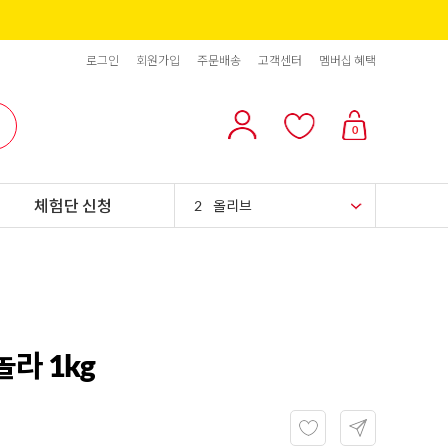
로그인
회원가입
주문배송
고객센터
멤버십 혜택
10
리치스 올리브
0
1
그래놀라
체험단 신청
2
올리브
3
블랙올리브
4
스위트콘
5
파인애플
라 1kg
6
슈가시럽
7
팥