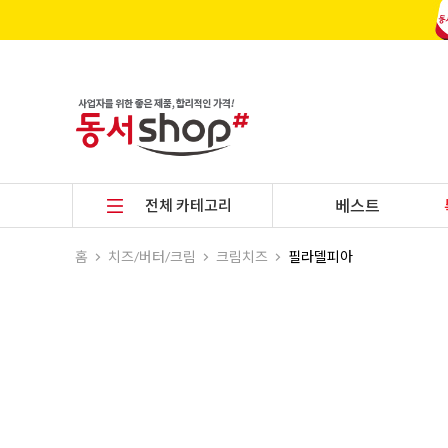
전체 카테고리
베스트
홈
치즈/버터/크림
크림치즈
필라델피아