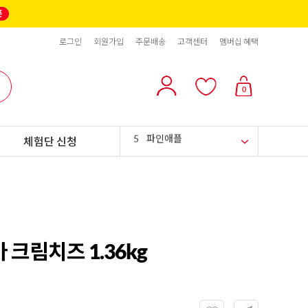
2
올리브
로그인
회원가입
주문배송
고객센터
멤버십 혜택
3
블랙올리브
4
스위트콘
0
5
파인애플
체험단 신청
6
슈가시럽
7
팥
8
크림치즈
9
쿠키파우더
크림치즈 1.36kg
10
리치스 올리브
1
그래놀라