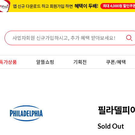
특가상품
알뜰쇼핑
기획전
쿠폰/혜택
필라델피아 
Sold Out