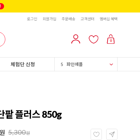
2
올리브
로그인
회원가입
주문배송
고객센터
멤버십 혜택
3
블랙올리브
4
스위트콘
0
5
파인애플
체험단 신청
6
슈가시럽
7
팥
8
크림치즈
9
쿠키파우더
팥 플러스 850g
10
리치스 올리브
5,300
원
1
그래놀라
원