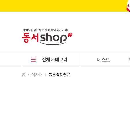
전체 카테고리
베스트
홈
식자재
통단팥&연유