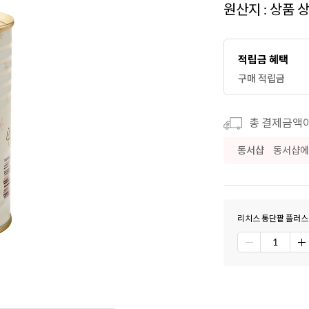
원산지 : 상품 
적립금 혜택
구매 적립금
총 결제금액이 
동서샵
동서샵에
리치스 통단팥 플러스 