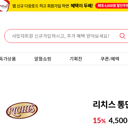
특가상품
알뜰쇼핑
기획전
쿠폰/혜택
리치스 통단
15
4,500
%