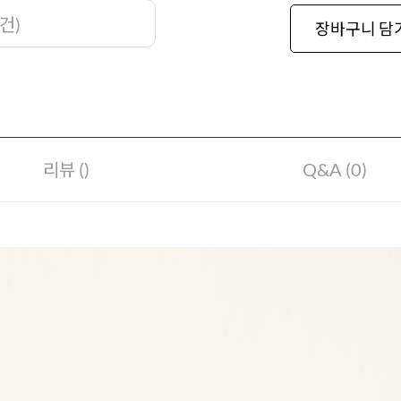
건
)
장바구니 담
리뷰 ()
Q&A (0)