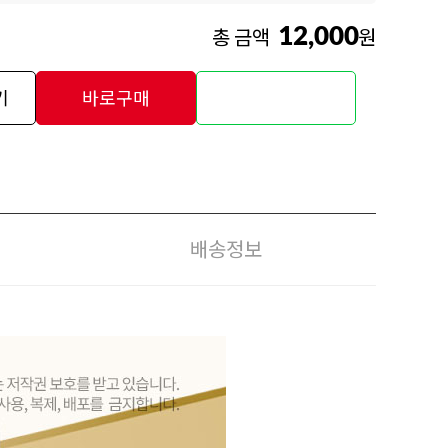
12,000
총 금액
원
기
바로구매
배송정보