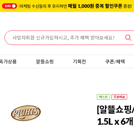
특가상품
알뜰쇼핑
기획전
쿠폰/혜택
[알뜰쇼핑
1.5L x 6개