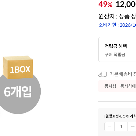
49
12,00
%
원산지 : 상품 
소비기한 : 2026/1
적립금 혜택
구매 적립금
기본배송비 정
동서샵
동서샵에
[알뜰쇼핑/BOX] 리치