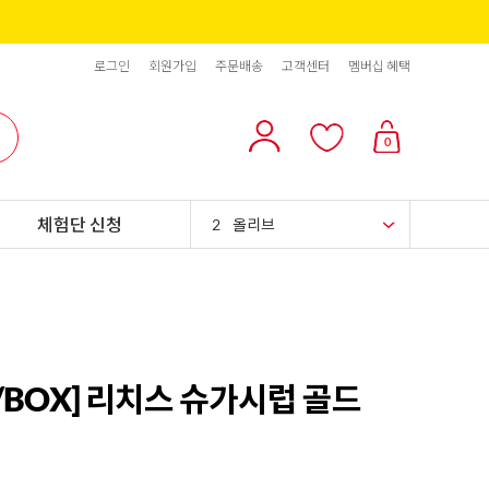
로그인
회원가입
주문배송
고객센터
멤버십 혜택
10
리치스 올리브
1
그래놀라
0
2
올리브
체험단 신청
3
블랙올리브
4
스위트콘
5
파인애플
6
슈가시럽
/BOX] 리치스 슈가시럽 골드
7
팥
8
크림치즈