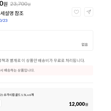
0
23,700
원
9
쿠키파우더
원
상세설명 참조
10
리치스 올리브
0/23
1
그래놀라
없음
책과 별개로 이 상품만 배송비가 무료로 처리됩니다.
서 배송하는 상품입니다.
스 슈가시럽 골드 1.5L x 6개
12,000
원