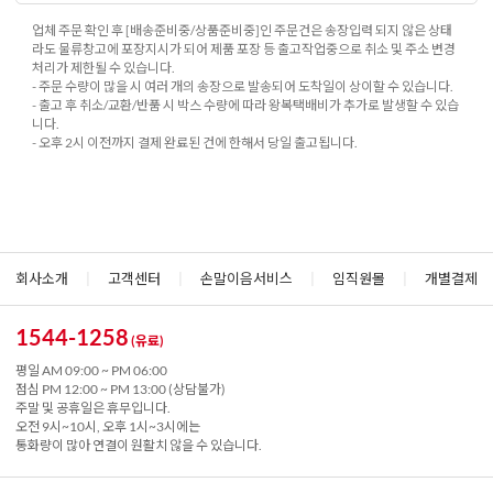
업체 주문 확인 후 [배송준비중/상품준비중]인 주문건은 송장입력 되지 않은 상태
라도 물류창고에 포장지시가 되어 제품 포장 등 출고작업중으로 취소 및 주소 변경
처리가 제한될 수 있습니다.
- 주문 수량이 많을 시 여러 개의 송장으로 발송되어 도착일이 상이할 수 있습니다.
- 출고 후 취소/교환/반품 시 박스 수량에 따라 왕복택배비가 추가로 발생할 수 있습
니다.
- 오후 2시 이전까지 결제 완료된 건에 한해서 당일 출고됩니다.
회사소개
|
고객센터
|
손말이음서비스
|
임직원몰
|
개별결제
1544-1258
(유료)
평일 AM 09:00 ~ PM 06:00
점심 PM 12:00 ~ PM 13:00 (상담불가)
주말 및 공휴일은 휴무입니다.
오전 9시~10시, 오후 1시~3시에는
통화량이 많아 연결이 원활치 않을 수 있습니다.