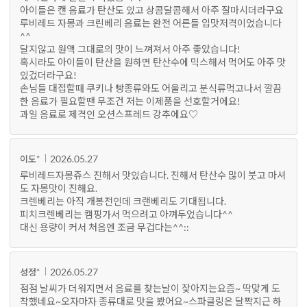
아이들은 캔 음료가 탄산도 있고 상콤달콤해서 아주 잘마시더라구요
루비레드 자몽과 크린베리 음료는 완전 어른들 입맛저격이었습니다
^^
달지않고 원액 그대로의 맛이 느껴져서 아주 좋았습니다!
혹시라도 아이들이 탄산을 원하면 탄산수에 믹스해서 먹어도 아주 맛
있겄더라구요!
손님들 대접할때 쿠키나 빵종류와도 어울리고 분식류먹고나서 깔끔
한 음료가 필요할땐 무조건 저는 이제품을 선호할거에요!
과일 음료로 제격인 오션스프레드 강추에요♡
2026.05.27
이도*
루비레드자몽쥬스 진해서 맛있습니다. 진해서 탄산수 많이 붓고 마셔
도 자몽맛이 진해요.
크렌베리는 아직 개봉전인데 크랜베리도 기대됩니다.
피치크렌베리는 캠핑가서 먹으려고 아껴두었습니다^^
대신 용량이 커서 처음엔 조금 무겁다는^^::
2026.05.27
성정*
점점 날씨가 더워지면서 음료를 찾는날이 잦아지는요즘~ 딱맞게 도
착했네요~오자마자 종류대로 맛을 봤어요~스파클링은 달짝지근 하