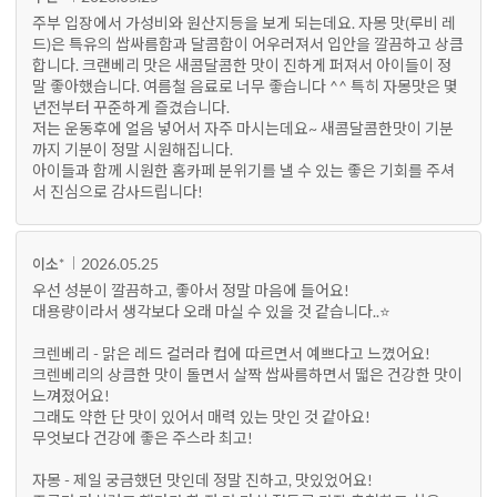
주부 입장에서 가성비와 원산지등을 보게 되는데요. 자몽 맛(루비 레
드)은 특유의 쌉싸름함과 달콤함이 어우러져서 입안을 깔끔하고 상큼
합니다. 크랜베리 맛은 새콤달콤한 맛이 진하게 퍼져서 아이들이 정
말 좋아했습니다. 여름철 음료로 너무 좋습니다 ^^ 특히 자몽맛은 몇
년전부터 꾸준하게 즐겼습니다.
저는 운동후에 얼음 넣어서 자주 마시는데요~ 새콤달콤한맛이 기분
까지 기분이 정말 시원해집니다.
아이들과 함께 시원한 홈카페 분위기를 낼 수 있는 좋은 기회를 주셔
서 진심으로 감사드립니다!
2026.05.25
이소*
우선 성분이 깔끔하고, 좋아서 정말 마음에 들어요!
대용량이라서 생각보다 오래 마실 수 있을 것 같습니다..⭐
크렌베리 - 맑은 레드 컬러라 컵에 따르면서 예쁘다고 느꼈어요!
크렌베리의 상큼한 맛이 돌면서 살짝 쌉싸름하면서 떫은 건강한 맛이
느껴졌어요!
그래도 약한 단 맛이 있어서 매력 있는 맛인 것 같아요!
무엇보다 건강에 좋은 주스라 최고!
자몽 - 제일 궁금했던 맛인데 정말 진하고, 맛있었어요!