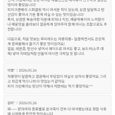
맛이라 좋았습니다!
피치크랜베리 스파클링 역시 마셔본 적이 있는데, 상큼 달달하고 탄
산감이 좋아서 기분 좋게 마실 수 있는 맛이었습니다!
특히, 상큼한 복숭아향 덕분에 피자나 치킨, 매운떡볶이의 느끼함이
나 매운맛을 콜라보다 깔끔하게 잡아주어 함께 마시는 조합으로도 추
천합니다!
다음으로, 처음 맛보는 루비레드는 자몽자몽~ 달콤하면서도 은은하
게 쌉싸름해서 즐기기 좋은 맛이었어요!
얼음, 레몬즙, 탄산수 넣어서 에이드로 마셔도 좋고, 보드카(소주 대
체) 넣어 칵테일처럼 만들어 마시면 극락일 듯 합니다.
2026.05.26
이명*
자몽맛이 달콤하고 깔끔해서 부담없이 마실수 있어서 좋았어요 그리
고 차갑게 먹으니까 더 맛있는거 같아요
피치 크린베리는 탄산이 약해서 저한테는 먹기 좋았어요^^
2026.05.26
김미*
와~~~ 받자마자 종류별로 온가족이 전부 다 마셔봤는데요 정말 식후
에 시원하게 한잔씩 먹었습니다