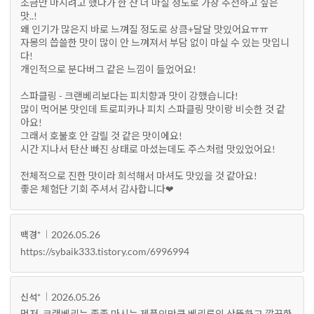
조금만 마시려고 했다가 한 잔 더 마실 정도로 가장 추천하고 싶은
맛..!
왜 인기가 많은지 바로 느껴질 정도로 상큼+달달 맛있어요ㅠㅠ
자몽의 씁쓸한 맛이 많이 안 느껴져서 부담 없이 마실 수 있는 맛입니
다!
개인적으로 분다버그 같은 느낌이 들었어요!
스파클링 - 크랜베리보다는 피치향과 맛이 강했습니다!
많이 먹어본 맛인데 트로피카나 피치 스파클링 맛이랑 비슷한 것 같
아요!
그래서 호불호 안 갈릴 것 같은 맛이에요!
시간 지나서 탄산 빠진 상태로 마셨는데도 주스처럼 맛있었어요!
전체적으로 진한 맛이라 희석해서 마셔도 맛있을 것 같아요!
좋은 체험단 기회 주셔서 감사합니다❤
2026.05.26
백경*
https://sybaik333.tistory.com/6996994
2026.05.26
신석*
먼저, 크랜베리는 종종 마시는 제품인만큼 베리류의 산뜻하고 깔끔한