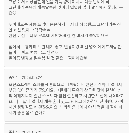
그냥 마셔도 상큼한데 얼음 가득 넣어 마시니 더운 날씨에 딱!
크랜베리 특유의 새콤달콤한 맛이라 텁텁함 없이 깔끔해서 좋더라구
요🤍
루비레드는 자몽 느낌이 은은하게 나서 더 상큼했고, 크랜베리는 진
한 과일 맛이 매력적🍓🫐
탄산 버전은 더운 오후에 시원하게 한 캔 마시기 좋았어요🥤
집에서도 홈카페 느낌 내기 좋고, 얼음이랑 과일 넣어 에이드처럼 만
들어 마셔도 여름 음료 완성✨
올여름 냉장고 필수템 될 것 같은 느낌이에요💗
2026.05.24
송안*
오션스프레이 스파클링 혼합으로 마셔봤는데 탄산이 강하지 않아서
부담 없이 즐기기 좋았어요. 크랜베리 특유의 상큼한 맛에 탄산이 살
짝 더해지니까 일반 주스보다 훨씬 깔끔하고 시원한 느낌이 나더라고
요. 너무 달지 않아서 계속 손이 갔고, 냉장고에 차갑게 넣어뒀다가 마
시면 청량감도 꽤 괜찮았어요. 느끼한 음식이나 야식 먹을 때 같이 마
시기 좋은 음료 같아요.
2026.05.25
주한*