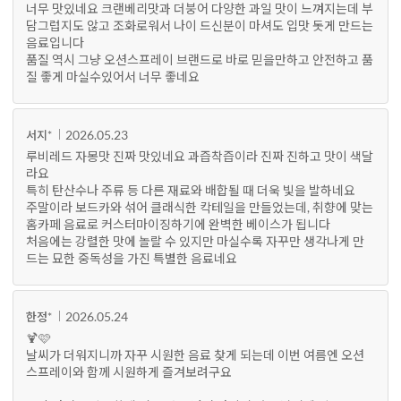
너무 맛있네요 크랜베리맛과 더붕어 다양한 과일 맛이 느껴지는데 부
담그럽지도 않고 조화로워서 나이 드신분이 마셔도 입맛 돗게 만드는
음료입니다
품질 역시 그냥 오션스프레이 브랜드로 바로 믿을만하고 안전하고 품
질 좋게 마실수있어서 너무 좋네요
2026.05.23
서지*
루비레드 자몽맛 진짜 맛있네요 과즙착즙이라 진짜 진하고 맛이 색달
라요
특히 탄산수나 주류 등 다른 재료와 배합될 때 더욱 빛을 발하네요
주말이라 보드카와 섞어 클래식한 칵테일을 만들었는데, 취향에 맞는
홈카페 음료로 커스터마이징하기에 완벽한 베이스가 됩니다
처음에는 강렬한 맛에 놀랄 수 있지만 마실수록 자꾸만 생각나게 만
드는 묘한 중독성을 가진 특별한 음료네요
2026.05.24
한정*
🍹🩷
날씨가 더워지니까 자꾸 시원한 음료 찾게 되는데 이번 여름엔 오션
스프레이와 함께 시원하게 즐겨보려구요