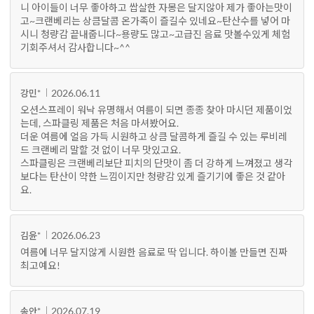
니 아이들이 너무 좋아하고 쌉살한 자몽은 달지않아 제가 좋아는맛이
고~크랜베리는 상큼달콤 온가족이 즐길수 있네요~탄산수를 넣어 마
시니 청량감 끝내줍니다~용량도 많고~고급진 음료 맛볼수있게 체험
기회주셔서 감사합니다~^^
2026.06.11
강민*
오션스프레이 워낙 유명해서 여름이 되면 종종 찾아 마시던 제품이었
는데, 스파클링 제품은 처음 마셔봤어요.
더운 여름에 얼음 가득 시원하고 상큼 달콤하게 즐길 수 있는 루비레
드 크랜베리 말할 것 없이 너무 맛있고요.
스파클링은 크랜베리보단 피치의 단맛이 좀 더 강하게 느껴졌고 생각
보다는 탄산이 약한 느낌이지만 청량감 있게 즐기기에 좋은 것 같아
요.
2026.06.23
김윤*
여름에 너무 달지않게 시원한 음료로 딱 입니다. 하이볼 만들면 진짜
최고예요!
2026.07.19
송안*