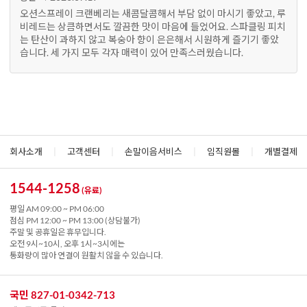
오션스프레이 크랜베리는 새콤달콤해서 부담 없이 마시기 좋았고, 루
비레드는 상큼하면서도 깔끔한 맛이 마음에 들었어요. 스파클링 피치
는 탄산이 과하지 않고 복숭아 향이 은은해서 시원하게 즐기기 좋았
습니다. 세 가지 모두 각자 매력이 있어 만족스러웠습니다.
회사소개
|
고객센터
|
손말이음서비스
|
임직원몰
|
개별결제
1544-1258
(유료)
평일 AM 09:00 ~ PM 06:00
점심 PM 12:00 ~ PM 13:00 (상담불가)
주말 및 공휴일은 휴무입니다.
오전 9시~10시, 오후 1시~3시에는
통화량이 많아 연결이 원활치 않을 수 있습니다.
국민 827-01-0342-713