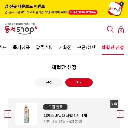
0
스트
특가상품
알뜰쇼핑
기획전
쿠폰/혜택
체험단 신청
체험단 신청
신청
후기