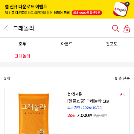
그래놀라
0
호두
아몬드
건포도
그래놀라
5
개
최신순
건/견과류
★
8
[알뜰쇼핑] 그래놀라 1kg
소비기한 : 2026/10/25
26
7,000
9,500
%
원
원