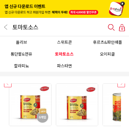
토마토소스
0
올리브
스위트콘
후르츠&파인애플
통단팥&연유
토마토소스
오이피클
할라피뇨
파스타면