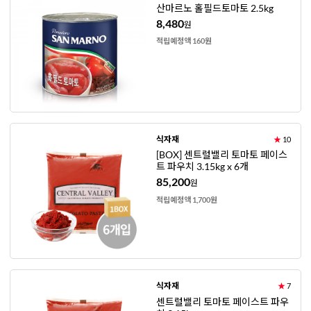
산마르노 홀필드토마토 2.5kg
8,480
원
적립예정액 160원
식자재
★
10
[BOX] 센트럴밸리 토마토 페이스
트 파우치 3.15kg x 6개
85,200
원
적립예정액 1,700원
식자재
★
7
센트럴밸리 토마토 페이스트 파우