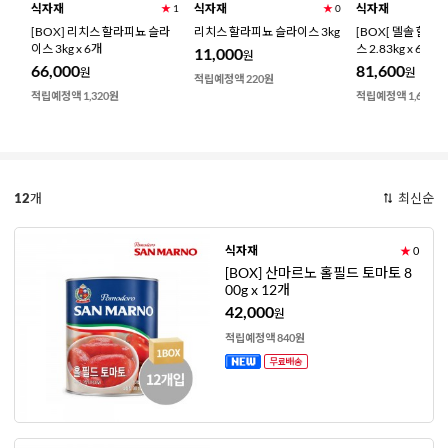
식자재
식자재
식자재
★
0
★
1
★
0
파
[BOX] 리치스 할라피뇨 슬라
리치스 할라피뇨 슬라이스 3kg
[BOX[ 델솔 할라
이스 3kg x 6개
스 2.83kg x 6개
11,000
원
66,000
81,600
원
원
적립예정액 220원
적립예정액 1,320원
적립예정액 1,630원
12
개
최신순
식자재
★
0
[BOX] 산마르노 홀필드 토마토 8
00g x 12개
42,000
원
적립예정액 840원