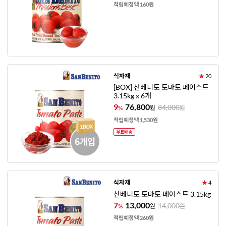
적립예정액 160원
식자재
★
20
[BOX] 산베니토 토마토 페이스트
3.15kg x 6개
9
76,800
84,000
%
원
원
적립예정액 1,530원
식자재
★
4
산베니토 토마토 페이스트 3.15kg
7
13,000
14,000
%
원
원
적립예정액 260원