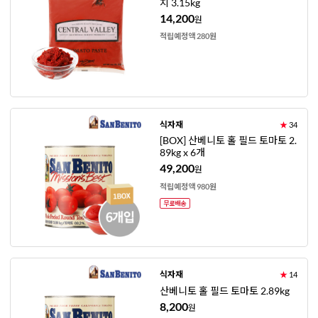
치 3.15kg
14,200
원
적립예정액 280원
식자재
★
34
[BOX] 산베니토 홀 필드 토마토 2.
89kg x 6개
49,200
원
적립예정액 980원
식자재
★
14
산베니토 홀 필드 토마토 2.89kg
8,200
원