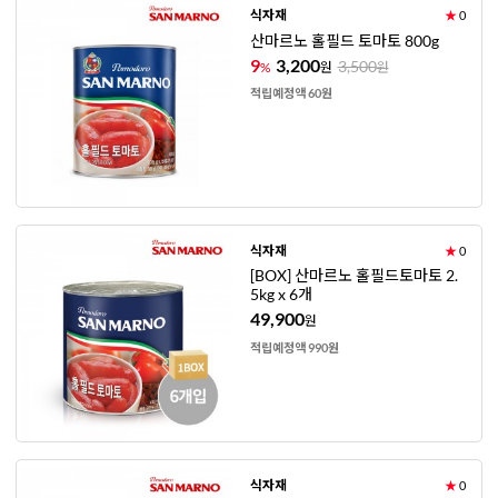
식자재
★
0
산마르노 홀필드 토마토 800g
9
3,200
3,500
%
원
원
적립예정액 60원
식자재
★
0
[BOX] 산마르노 홀필드토마토 2.
5kg x 6개
49,900
원
적립예정액 990원
식자재
★
0