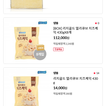
냉동
★
0
[BOX] 리치골드 델리큐브 치즈케
익 430gX8개
112,000
원
적립예정액 2,240원
냉동
★
14
리치골드 델리큐브 치즈케익 430
g
14,000
원
적립예정액 280원