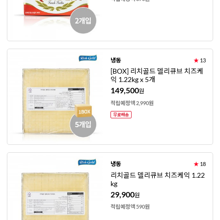
냉동
★
13
[BOX] 리치골드 델리큐브 치즈케
익 1.22kg x 5개
149,500
원
적립예정액 2,990원
냉동
★
18
리치골드 델리큐브 치즈케익 1.22
kg
29,900
원
적립예정액 590원