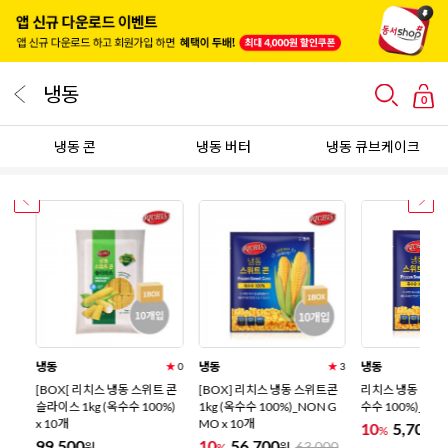
냉동
0
냉동 콘
냉동 버터
냉동 큐브케이크
냉동
냉동
냉동
★
0
★
0
★
3
이
[BOX[ 리치스 냉동 스위트 콘
[BOX] 리치스 냉동 스위트콘
리치스 냉동 스위트콘
슬라이스 1kg (옥수수 100%)
1kg (옥수수 100%)_NON G
수수 100%)_NON
x 10개
MO x 10개
10
5,700
%
원
99,500
10
56,700
63,000
%
원
원