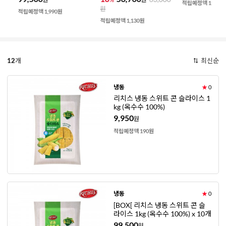
적립예정액 110원
원
적립예정액 1,990원
적립예정액 1,130원
12
개
최신순
냉동
★
0
리치스 냉동 스위트 콘 슬라이스 1
kg (옥수수 100%)
9,950
원
적립예정액 190원
냉동
★
0
[BOX[ 리치스 냉동 스위트 콘 슬
라이스 1kg (옥수수 100%) x 10개
99,500
원