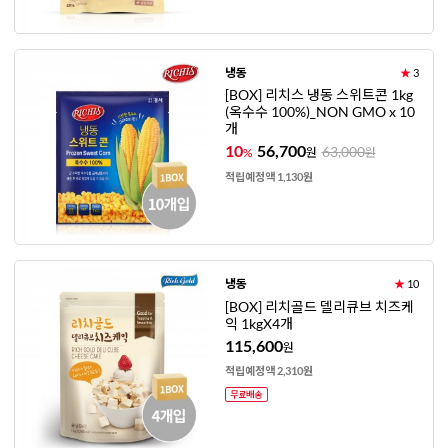
냉동
★
3
[BOX] 리치스 냉동 스위트콘 1kg
(옥수수 100%)_NON GMO x 10
개
10
56,700
63,000
%
원
원
적립예정액 1,130원
냉동
★
10
[BOX] 리치골드 델리큐브 치즈케
익 1kgX4개
115,600
원
적립예정액 2,310원