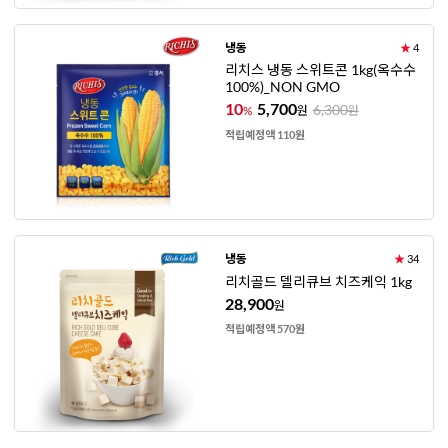
냉동
★
4
리치스 냉동 스위트콘 1kg(옥수수
100%)_NON GMO
10
5,700
6,300
%
원
원
적립예정액 110원
냉동
★
34
리치골드 델리큐브 치즈케익 1kg
28,900
원
적립예정액 570원