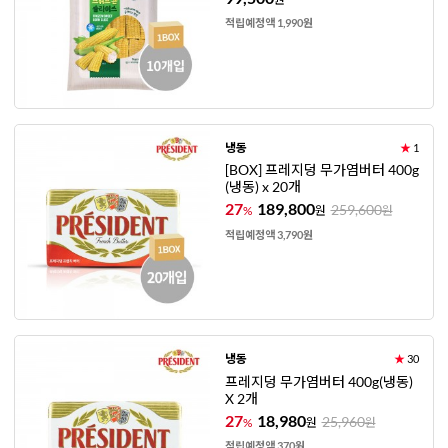
적립예정액 1,990원
냉동
★
1
[BOX] 프레지덩 무가염버터 400g
(냉동) x 20개
27
189,800
259,600
%
원
원
적립예정액 3,790원
냉동
★
30
프레지덩 무가염버터 400g(냉동)
X 2개
27
18,980
25,960
%
원
원
적립예정액 370원