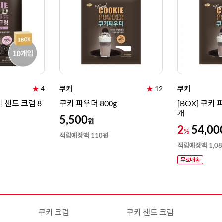
★
4
쿠키
★
12
쿠키
키 샌드 크럼 8
쿠키 파우더 800g
[BOX] 쿠키 파
개
5,500
원
2
54,00
%
적립예정액 110원
적립예정액 1,0
쿠키 크럼
쿠키 샌드 크림