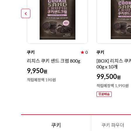
쿠키
★
0
쿠키
리치스 쿠키 샌드 크럼 800g
[BOX] 리치스 쿠
00g x 10개
9,950
원
99,500
원
적립예정액 190원
적립예정액 1,990원
쿠키
쿠키 파우더