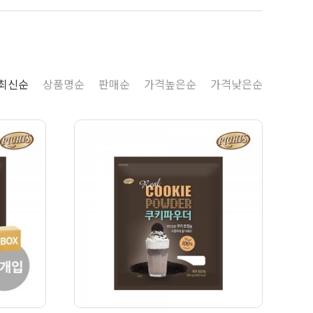
최신순
상품명순
판매순
가격높은순
가격낮은순