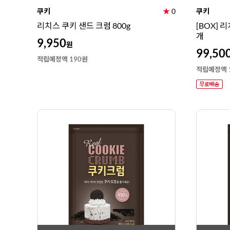
쿠키
★
0
쿠키
리치스 쿠키 샌드 크럼 800g
[BOX] 리
개
9,950
원
99,50
적립예정액 190원
적립예정액 1