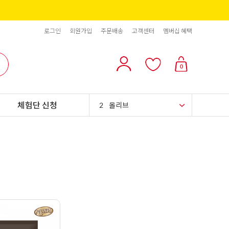
로그인
회원가입
주문배송
고객센터
멤버십 혜택
10
리치스 올리브
0
1
그래놀라
체험단 신청
2
올리브
3
블랙올리브
4
스위트콘
5
파인애플
6
슈가시럽
7
팥