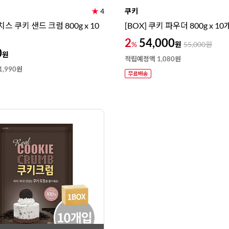
★
4
쿠키
치스 쿠키 샌드 크럼 800g x 10
[BOX] 쿠키 파우더 800g x 10
2
54,000
원
%
55,000
원
0
원
적립예정액 1,080원
,990원