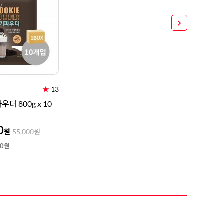
8
크림치즈
9
쿠키파우더
10
리치스 올리브
1
그래놀라
★
13
우더 800g x 10
0
원
55,000
원
80원