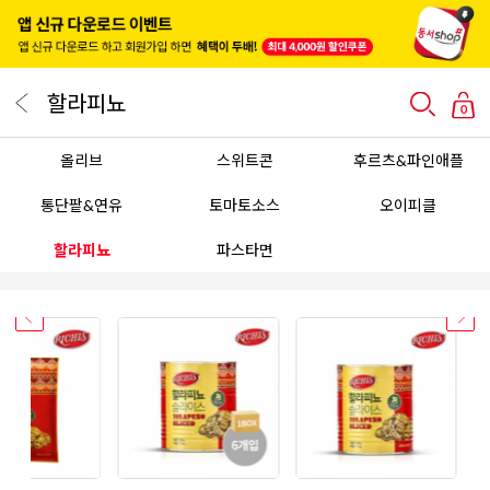
할라피뇨
0
올리브
스위트콘
후르츠&파인애플
통단팥&연유
토마토소스
오이피클
할라피뇨
파스타면