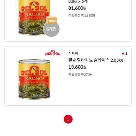
83kg x 6개
81,600
원
적립예정액 1,630원
식자재
★
1
델솔 할라피뇨 슬라이스 2.83kg
13,600
원
적립예정액 270원
1