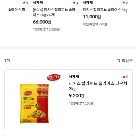
식자재
식자재
식자재
★
0
★
1
★
0
파
[BOX] 리치스 할라피뇨 슬라
리치스 할라피뇨 슬라이스 3kg
[BOX[ 델솔 할
이스 3kg x 6개
스 2.83kg x 6개
11,000
원
66,000
81,600
원
원
적립예정액 220원
적립예정액 1,320원
적립예정액 1,630원
7
개
최신순
식자재
★
0
리치스 할라피뇨 슬라이스 파우치
3kg
9,200
원
적립예정액 180원