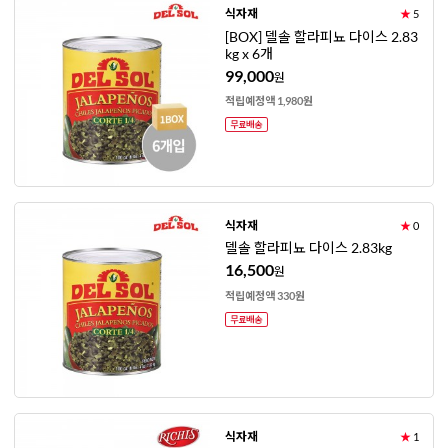
식자재
★
5
[BOX] 델솔 할라피뇨 다이스 2.83
kg x 6개
99,000
원
적립예정액 1,980원
식자재
★
0
델솔 할라피뇨 다이스 2.83kg
16,500
원
적립예정액 330원
식자재
★
1