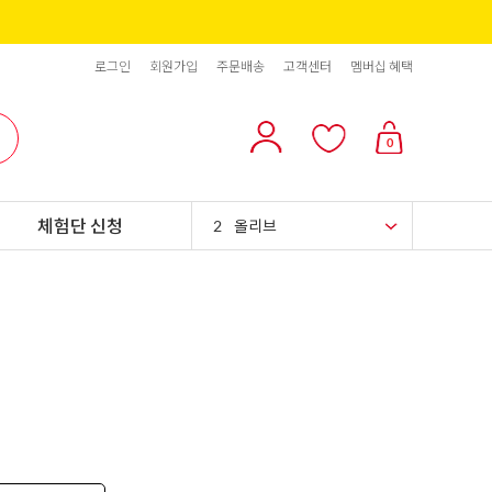
로그인
회원가입
주문배송
고객센터
멤버십 혜택
10
리치스 올리브
0
1
그래놀라
체험단 신청
2
올리브
3
블랙올리브
4
스위트콘
5
파인애플
6
슈가시럽
7
팥