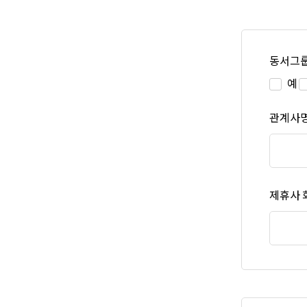
동서그룹
예
관계사명
제휴사 