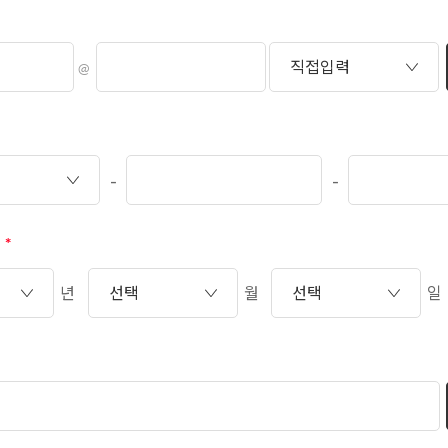
@
-
-
년
월