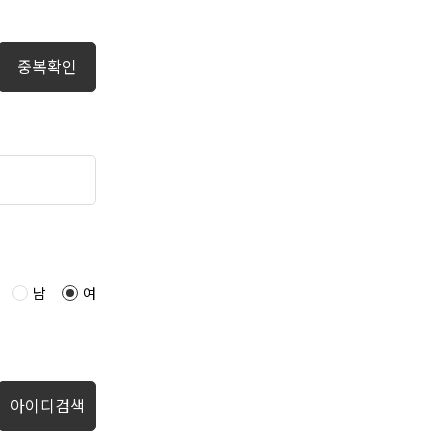
중복확인
일
남
여
아이디검색