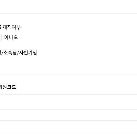
 재직여부
아니오
/소속팀/사번기입
회원코드