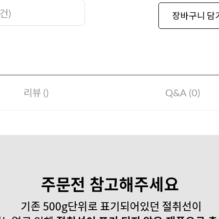
건
)
장바구니 담
리뷰 ()
Q&A (0)