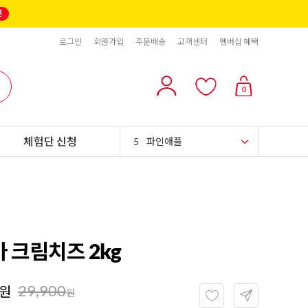
2
올리브
로그인
회원가입
주문배송
고객센터
멤버십 혜택
3
블랙올리브
4
스위트콘
0
5
파인애플
체험단 신청
6
슈가시럽
7
팥
8
크림치즈
9
쿠키파우더
 크림치즈 2kg
10
리치스 올리브
29,900
원
1
그래놀라
원