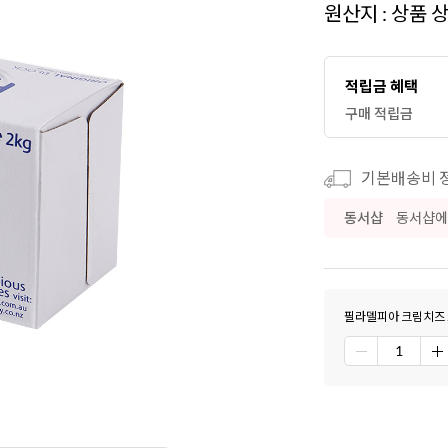
원산지 : 상품 
적립금 혜택
구매 적립금
기본배송비 정
동서샵
동서샵에
필라델피아 크림치즈 