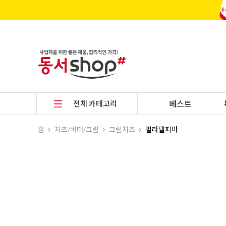
전체 카테고리
베스트
홈
치즈/버터/크림
크림치즈
필라델피아