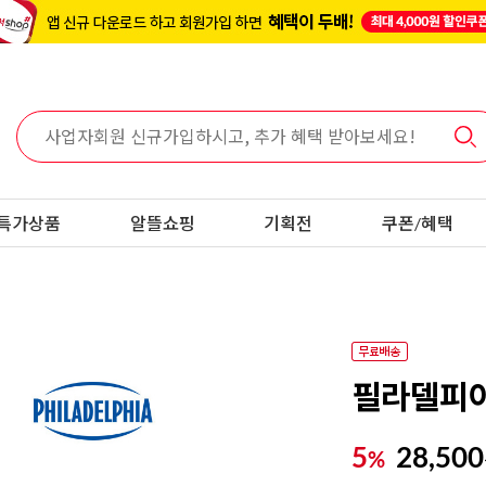
특가상품
알뜰쇼핑
기획전
쿠폰/혜택
필라델피아
5
28,500
%