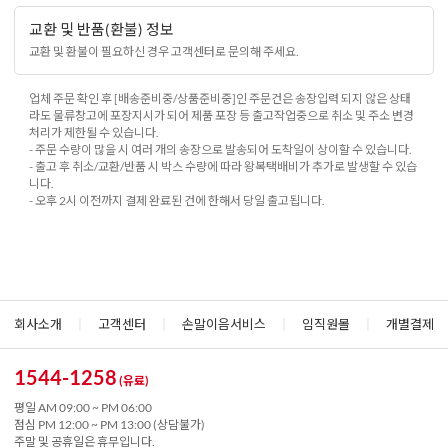
교환 및 반품(환불) 정보
교환 및 환불이 필요하신 경우 고객센터로 문의해 주세요.
업체 주문 확인 후 [배송준비중/상품준비중]인 주문건은 송장입력 되지 않은 상태
라도 물류창고에 포장지시가 되어 제품 포장 등 출고작업중으로 취소 및 주소 변경
처리가 제한될 수 있습니다.
- 주문 수량이 많을 시 여러 개의 송장으로 발송되어 도착일이 상이할 수 있습니다.
- 출고 후 취소/교환/반품 시 박스 수량에 따라 왕복택배비가 추가로 발생할 수 있습
니다.
- 오후 2시 이전까지 결제 완료된 건에 한해서 당일 출고됩니다.
회사소개
|
고객센터
|
손말이음서비스
|
임직원몰
|
개별결제
1544-1258
(유료)
평일 AM 09:00 ~ PM 06:00
점심 PM 12:00 ~ PM 13:00 (상담불가)
주말 및 공휴일은 휴무입니다.