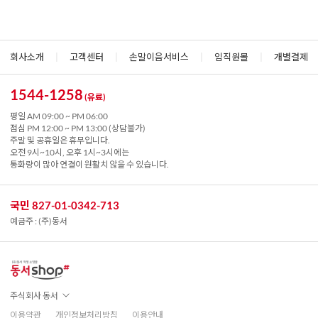
회사소개
|
고객센터
|
손말이음서비스
|
임직원몰
|
개별결제
1544-1258
(유료)
평일 AM 09:00 ~ PM 06:00
점심 PM 12:00 ~ PM 13:00 (상담불가)
주말 및 공휴일은 휴무입니다.
오전 9시~10시, 오후 1시~3시에는
통화량이 많아 연결이 원활치 않을 수 있습니다.
국민 827-01-0342-713
예금주 : (주)동서
주식회사 동서
이용약관
개인정보처리방침
이용안내