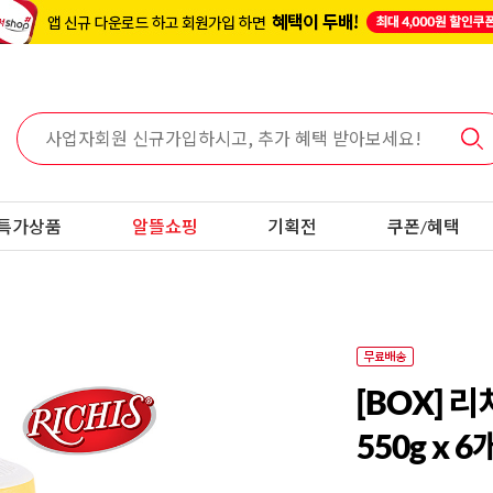
특가상품
알뜰쇼핑
기획전
쿠폰/혜택
[BOX] 
550g x 6