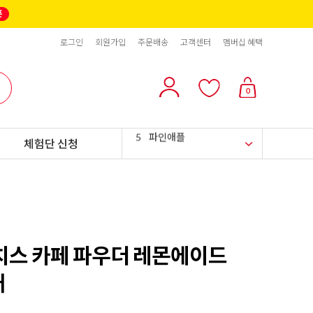
2
올리브
로그인
회원가입
주문배송
고객센터
멤버십 혜택
3
블랙올리브
4
스위트콘
0
5
파인애플
체험단 신청
6
슈가시럽
7
팥
8
크림치즈
9
쿠키파우더
리치스 카페 파우더 레몬에이드
10
리치스 올리브
개
1
그래놀라