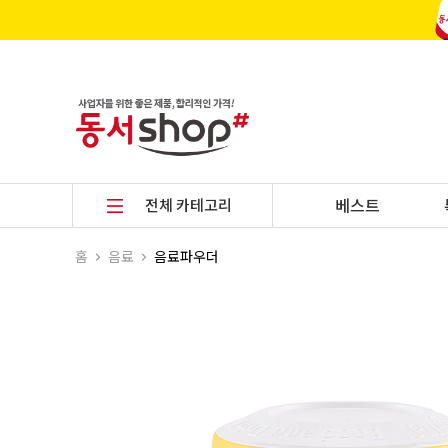
전체 카테고리
베스트
홈
음료
음료파우더