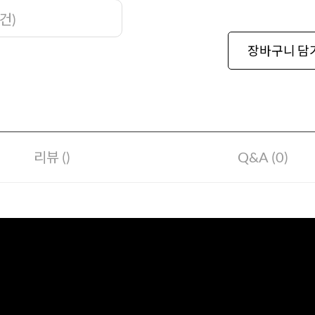
건
)
장바구니 담
리뷰 ()
Q&A (0)