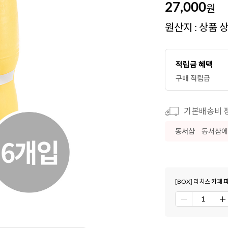
27,000
원
원산지 : 상품 
적립금 혜택
구매 적립금
기본배송비 정
동서샵
동서샵에
[BOX] 리치스 카페 