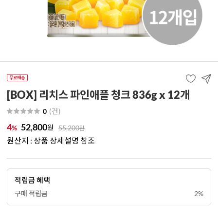
[BOX] 리치스 파인애플 청크 836g x 12개
(
건
)
0
4
52,800
원
%
55,200
원
원산지 : 상품 상세설명 참조
적립금 혜택
구매 적립금
2%