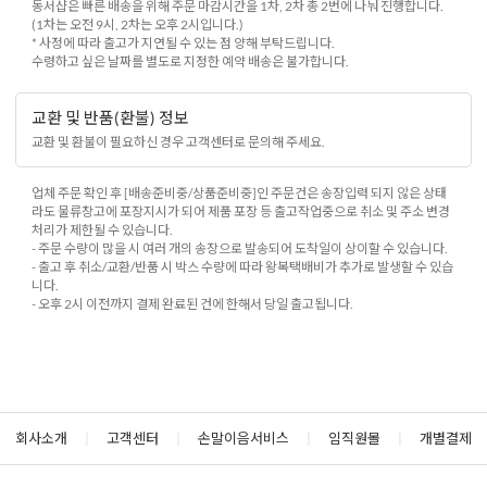
동서샵은 빠른 배송을 위해 주문 마감시간을 1차, 2차 총 2번에 나눠 진행합니다.
(1차는 오전 9시, 2차는 오후 2시입니다.)
* 사정에 따라 출고가 지연될 수 있는 점 양해 부탁드립니다.
수령하고 싶은 날짜를 별도로 지정한 예약 배송은 불가합니다.
교환 및 반품(환불) 정보
교환 및 환불이 필요하신 경우 고객센터로 문의해 주세요.
업체 주문 확인 후 [배송준비중/상품준비중]인 주문건은 송장입력 되지 않은 상태
라도 물류창고에 포장지시가 되어 제품 포장 등 출고작업중으로 취소 및 주소 변경
처리가 제한될 수 있습니다.
- 주문 수량이 많을 시 여러 개의 송장으로 발송되어 도착일이 상이할 수 있습니다.
- 출고 후 취소/교환/반품 시 박스 수량에 따라 왕복택배비가 추가로 발생할 수 있습
니다.
- 오후 2시 이전까지 결제 완료된 건에 한해서 당일 출고됩니다.
회사소개
|
고객센터
|
손말이음서비스
|
임직원몰
|
개별결제