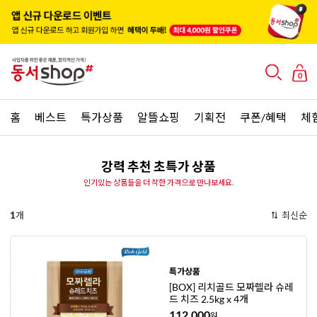
0
홈
베스트
특가상품
알뜰쇼핑
기획전
쿠폰/혜택
체
강력 추천 초특가 상품
인기있는 상품들을 더 착한 가격으로 만나보세요.
1
개
최신순
특가상품
[BOX] 리치골드 모짜렐라 슈레
드 치즈 2.5kg x 4개
112,000
원