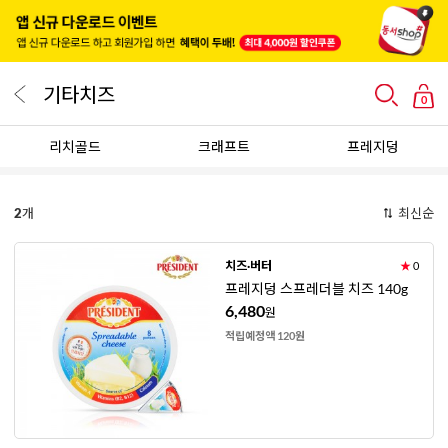
기타치즈
0
리치골드
크래프트
프레지덩
2
개
최신순
치즈·버터
★
0
프레지덩 스프레더블 치즈 140g
6,480
원
적립예정액 120원