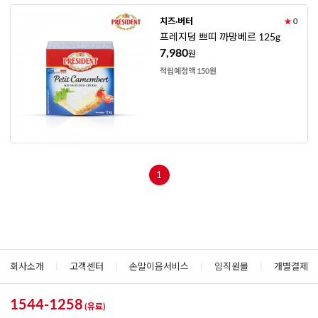
치즈·버터
★
0
프레지덩 쁘띠 까망베르 125g
7,980
원
적립예정액 150원
1
회사소개
|
고객센터
|
손말이음서비스
|
임직원몰
|
개별결제
1544-1258
(유료)