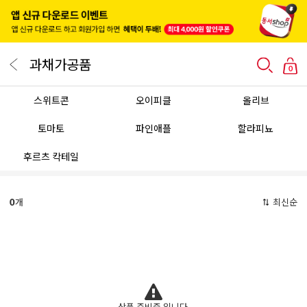
과채가공품
0
스위트콘
오이피클
올리브
토마토
파인애플
할라피뇨
후르츠 칵테일
0
개
최신순