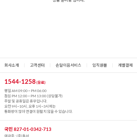
상품 준비중 입니다.
회사소개
|
고객센터
|
손말이음서비스
|
임직원몰
|
개별결제
1544-1258
(유료)
평일 AM 09:00 ~ PM 06:00
점심 PM 12:00 ~ PM 13:00 (상담불가)
주말 및 공휴일은 휴무입니다.
오전 9시~10시, 오후 1시~3시에는
통화량이 많아 연결이 원활치 않을 수 있습니다.
국민 827-01-0342-713
예금주 : (주)동서