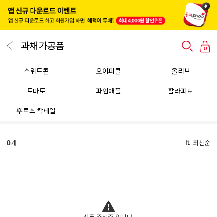
과채가공품
0
스위트콘
오이피클
올리브
토마토
파인애플
할라피뇨
후르츠 칵테일
0
개
최신순