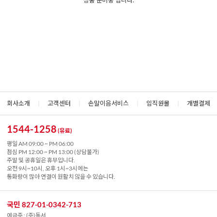
상품 준비중 입니다.
회사소개
|
고객센터
|
손말이음서비스
|
임직원몰
|
개별결제
1544-1258
(유료)
평일 AM 09:00 ~ PM 06:00
점심 PM 12:00 ~ PM 13:00 (상담불가)
주말 및 공휴일은 휴무입니다.
오전 9시~10시, 오후 1시~3시에는
통화량이 많아 연결이 원활치 않을 수 있습니다.
국민 827-01-0342-713
예금주 : (주)동서