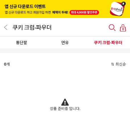
쿠키 크럼·파우더
0
통단팥
연유
쿠키 크럼·파우더
0
개
최신순
상품 준비중 입니다.