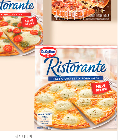
8
크림치즈
9
쿠키파우더
10
리치스 올리브
1
그래놀라
까사디마마