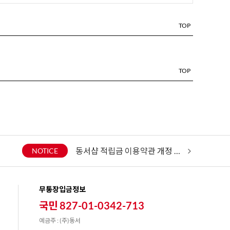
TOP
TOP
동서샵 적립금 이용약관 개정 안내
2026년 7
NOTICE
무통장입금정보
국민 827-01-0342-713
예금주 : (주)동서