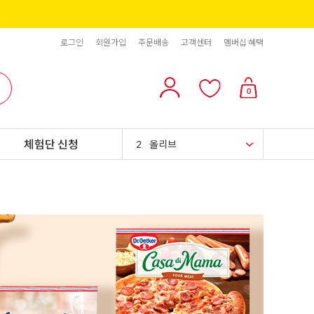
로그인
회원가입
주문배송
고객센터
멤버십 혜택
10
리치스 올리브
0
1
그래놀라
체험단 신청
2
올리브
3
블랙올리브
4
스위트콘
5
파인애플
6
슈가시럽
7
팥