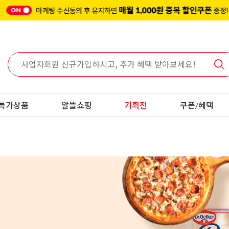
특가상품
알뜰쇼핑
기획전
쿠폰/혜택