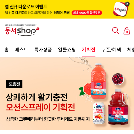
0
홈
베스트
특가상품
알뜰쇼핑
기획전
쿠폰/혜택
체