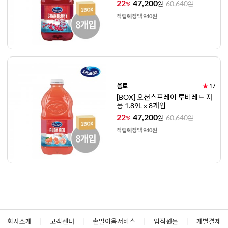
22
47,200
60,640
%
원
원
적립예정액 940원
음료
★
17
[BOX] 오션스프레이 루비레드 자
몽 1.89L x 8개입
22
47,200
60,640
%
원
원
적립예정액 940원
회사소개
|
고객센터
|
손말이음서비스
|
임직원몰
|
개별결제