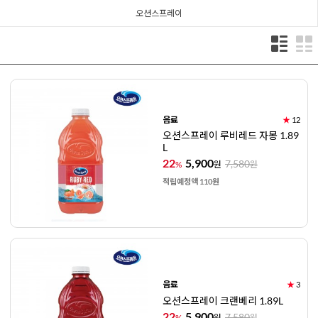
오션스프레이
음료
★
12
오션스프레이 루비레드 자몽 1.89
L
22
5,900
7,580
%
원
원
적립예정액 110원
음료
★
3
오션스프레이 크랜베리 1.89L
22
5,900
7,580
%
원
원