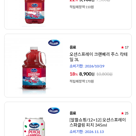
적립예정액 110원
음료
★
17
오션스프레이 크랜베리 주스 칵테
일 3L
소비기한 : 2026/10/29
18
8,900
10,800
%
원
원
적립예정액 170원
음료
★
25
[알뜰쇼핑/12+12] 오션스프레이
스파클링 피치 345ml
소비기한 : 2026.11.13