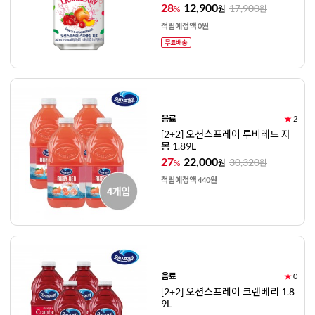
28
12,900
17,900
%
원
원
적립예정액 0원
음료
★
2
[2+2] 오션스프레이 루비레드 자
몽 1.89L
27
22,000
30,320
%
원
원
적립예정액 440원
음료
★
0
[2+2] 오션스프레이 크랜베리 1.8
9L