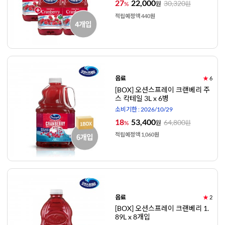
27
22,000
30,320
%
원
원
적립예정액 440원
음료
★
6
[BOX] 오션스프레이 크랜베리 주
스 칵테일 3L x 6병
소비기한 : 2026/10/29
18
53,400
64,800
%
원
원
적립예정액 1,060원
음료
★
2
[BOX] 오션스프레이 크랜베리 1.
89L x 8개입