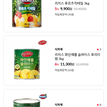
리치스 후르츠칵테일 3kg
5
9,900
10,400
%
원
원
적립예정액 190원
식자재
★
5
리치스 파인애플 슬라이스 프리미
엄 3kg
6
11,300
12,000
%
원
원
적립예정액 220원
식자재
★
0