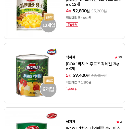
g x 12개
4
52,800
55,200
%
원
원
적립예정액 1,050원
식자재
★
79
[BOX[ 리치스 후르츠칵테일 3kg
x 6개
5
59,400
62,400
%
원
원
적립예정액 1,180원
식자재
★
3
[BOX] 리치스 파인애플 슬라이스