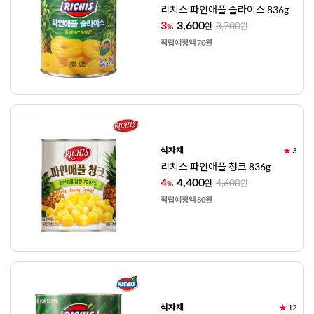
리치스 파인애플 슬라이스 836g
3
3,600
3,700
%
원
원
적립예정액 70원
식자재
★
3
리치스 파인애플 청크 836g
4
4,400
4,600
%
원
원
적립예정액 80원
식자재
★
12