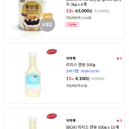
치 3kg x 6개
13
63,000
72,000
%
원
원
적립예정액 1,260원
식자재
★
5
리치스 연유 500g
소비기한 : 2026/12/10
11
4,100
4,600
%
원
원
적립예정액 80원
식자재
★
3
[BOX] 리치스 연유 500g x 15개