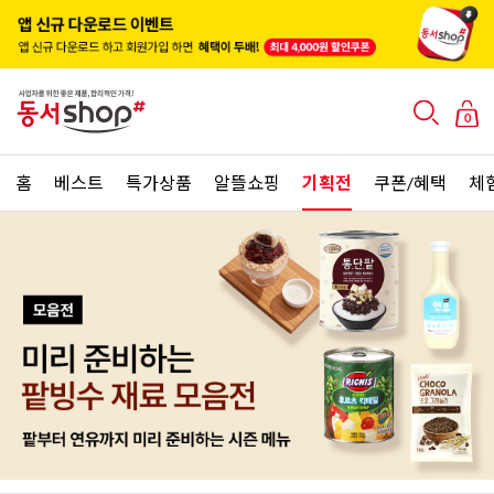
0
홈
베스트
특가상품
알뜰쇼핑
기획전
쿠폰/혜택
체