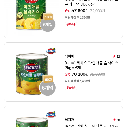
프리미엄 3kg x 6개
6
67,800
72,000
%
원
원
적립예정액 1,350원
식자재
★
12
[BOX] 리치스 파인애플 슬라이스
3kg x 6개
3
70,200
72,000
%
원
원
적립예정액 1,400원
식자재
★
48
[BOX] 리치스 파인애플 청크 3kg