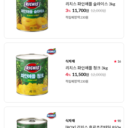
리치스 파인애플 슬라이스 3kg
3
11,700
12,000
%
원
원
적립예정액 230원
식자재
★
16
리치스 파인애플 청크 3kg
4
11,500
12,000
%
원
원
적립예정액 230원
식자재
★
90
[BOX] 리치스 후르츠칵테일 850g