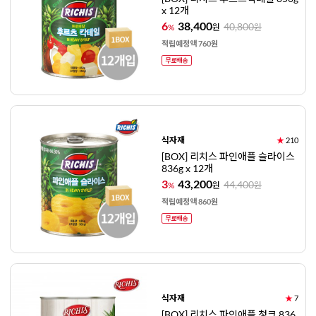
x 12개
6
38,400
40,800
%
원
원
적립예정액 760원
식자재
★
210
[BOX] 리치스 파인애플 슬라이스
836g x 12개
3
43,200
44,400
%
원
원
적립예정액 860원
식자재
★
7
[BOX] 리치스 파인애플 청크 836