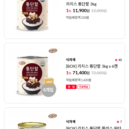
리치스 통단팥 3kg
1
11,900
12,000
%
원
원
적립예정액 230원
식자재
★
40
[BOX] 리치스 통단팥 3kg x 6캔
1
71,400
72,000
%
원
원
적립예정액 1,420원
식자재
★
7
[BOX] 리치스 통단팥 플러스 원터