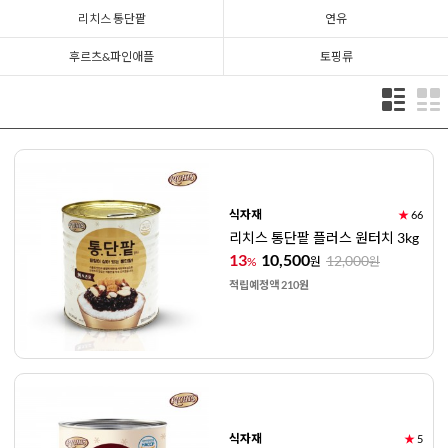
리치스 통단팥
연유
후르츠&파인애플
토핑류
식자재
★
66
리치스 통단팥 플러스 원터치 3kg
13
10,500
12,000
%
원
원
적립예정액 210원
식자재
★
5