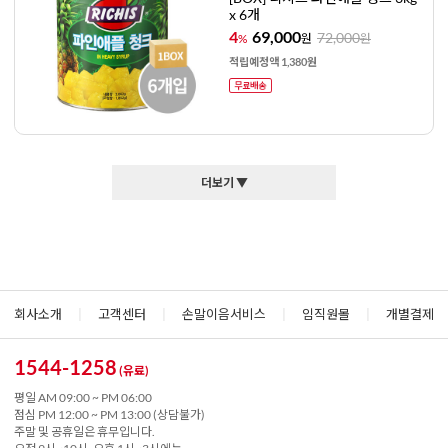
x 6개
4
69,000
72,000
%
원
원
적립예정액 1,380원
더보기 ▼
회사소개
|
고객센터
|
손말이음서비스
|
임직원몰
|
개별결제
1544-1258
(유료)
평일 AM 09:00 ~ PM 06:00
점심 PM 12:00 ~ PM 13:00 (상담불가)
주말 및 공휴일은 휴무입니다.