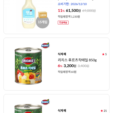
소비기한 : 2026/12/10
11
61,500
69,000
%
원
원
적립예정액 1,230원
식자재
★
5
리치스 후르츠칵테일 850g
6
3,200
3,400
%
원
원
적립예정액 60원
식자재
★
21