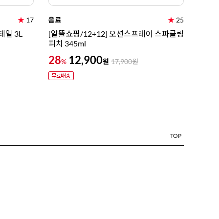
★
17
음료
★
25
일 3L
[알뜰쇼핑/12+12] 오션스프레이 스파클링
피치 345ml
28
12,900
원
%
17,900
원
TOP