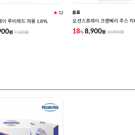
음료
★
12
오션스프레이 크랜베리 주스 칵테
이 루비레드 자몽 1.89L
18
8,900
900
원
%
10,800
원
원
7,580
원