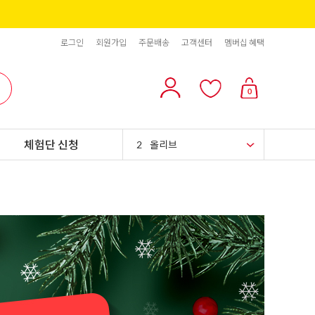
로그인
회원가입
주문배송
고객센터
멤버십 혜택
10
리치스 올리브
0
1
그래놀라
체험단 신청
2
올리브
3
블랙올리브
4
스위트콘
5
파인애플
6
슈가시럽
7
팥