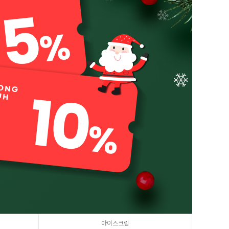
8
크림치즈
9
쿠키파우더
10
리치스 올리브
1
그래놀라
아이스크림