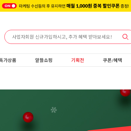
특가상품
알뜰쇼핑
기획전
쿠폰/혜택