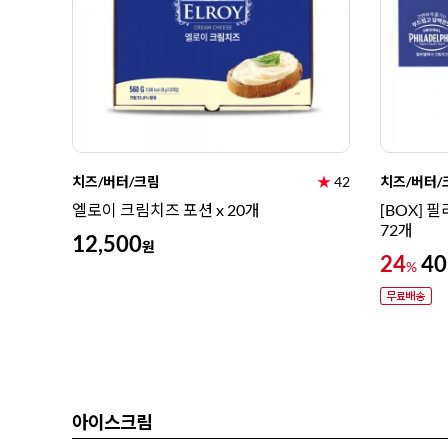
치즈/버터/크림
★
42
치즈/버터/
엘로이 크림치즈 포션 x 20개
[BOX] 
72개
12,500
원
24
40
%
아이스크림