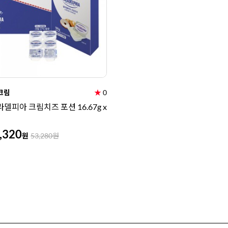
크림
★
0
필라델피아 크림치즈 포션 16.67g x
,320
원
53,280
원