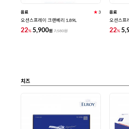
음료
★
3
음료
오션스프레이 크랜베리 1.89L
오션스프레
22
5,900
22
5,
원
%
7,580
원
%
치즈