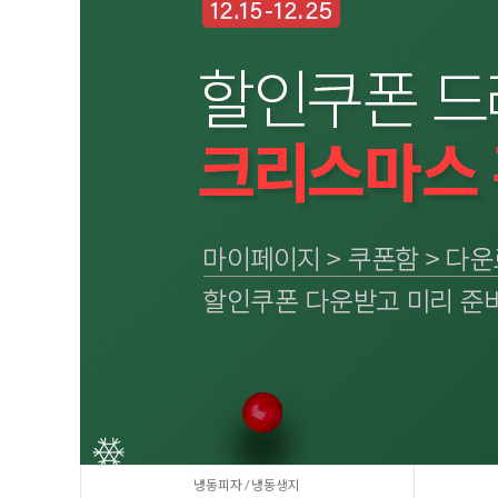
냉동피자 / 냉동생지