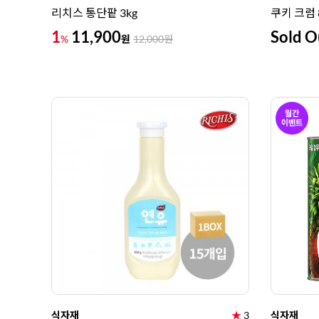
리치스 통단팥 3kg
쿠키 크럼 
1
11,900
Sold O
원
%
12,000
원
식자재
★
3
식자재