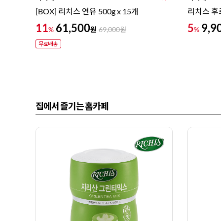
[BOX] 리치스 연유 500g x 15개
리치스 후
11
61,500
5
9,9
원
%
69,000
원
%
집에서 즐기는 홈카페