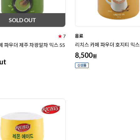
SOLD OUT
음료
★
7
리치스 카페 파우더 호지티 믹스 
페 파우더 제주 차광말차 믹스 55
8,500
원
ut