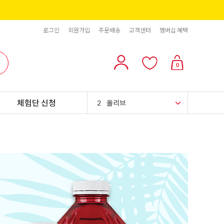
로그인
회원가입
주문배송
고객센터
멤버십 혜택
10
리치스 올리브
0
1
그래놀라
체험단 신청
2
올리브
3
블랙올리브
4
스위트콘
5
파인애플
6
슈가시럽
7
팥