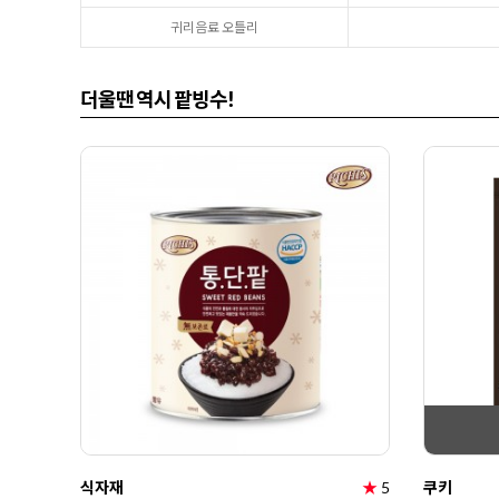
귀리음료 오틀리
더울땐 역시 팥빙수!
식자재
★
5
쿠키