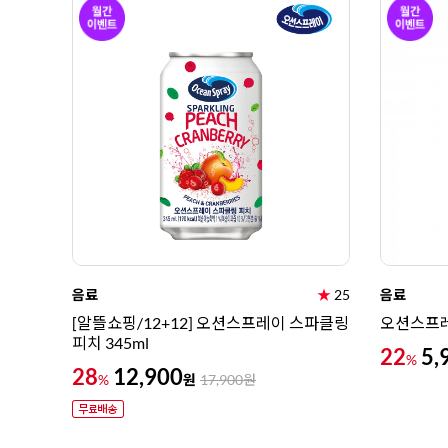
음료
★
25
음료
[알뜰쇼핑/12+12] 오션스프레이 스파클링
오션스프레
피치 345ml
22
5,
%
28
12,900
원
%
17,900
원