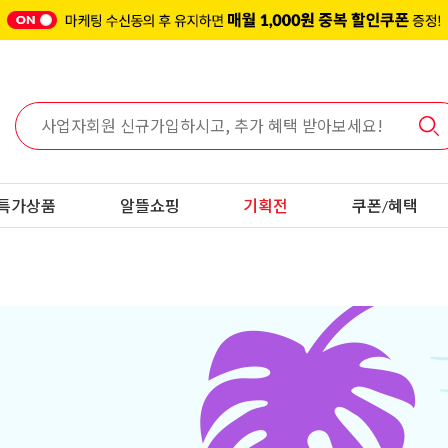
특가상품
알뜰쇼핑
기획전
쿠폰/혜택