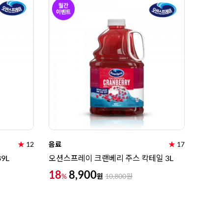
★
12
음료
★
17
9L
오션스프레이 크랜베리 주스 칵테일 3L
18
8,900
원
%
10,800
원