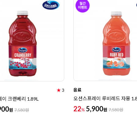
음료
★
3
오션스프레이 루비레드 자몽 1.8
이 크랜베리 1.89L
22
5,900
900
원
%
7,580
원
원
7,580
원