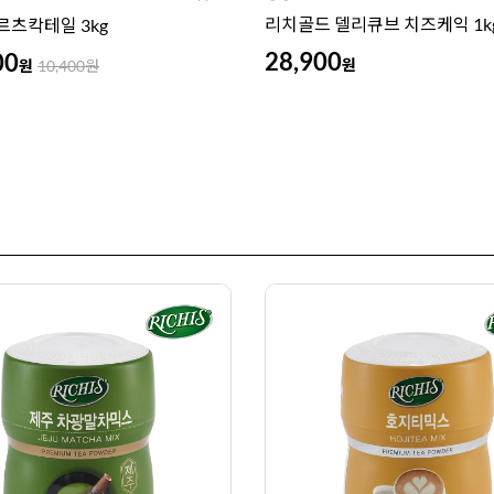
리치골드 델리큐브 치즈케익 1k
르츠칵테일 3kg
28,900
00
원
원
10,400
원