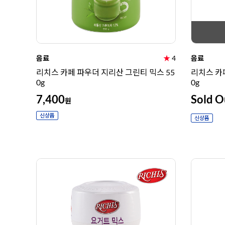
음료
★
4
음료
리치스 카페 파우더 지리산 그린티 믹스 55
리치스 카
0g
0g
7,400
Sold O
원