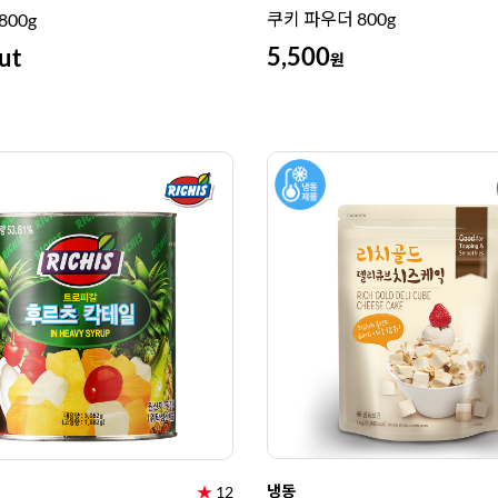
쿠키 파우더 800g
800g
5,500
ut
원
냉동
★
12