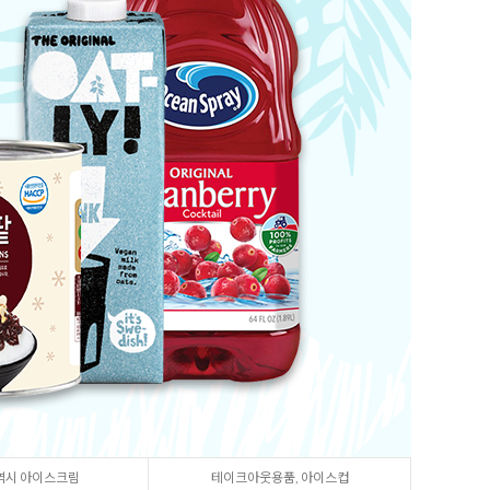
8
크림치즈
9
쿠키파우더
10
리치스 올리브
1
그래놀라
역시 아이스크림
테이크아웃용품, 아이스컵