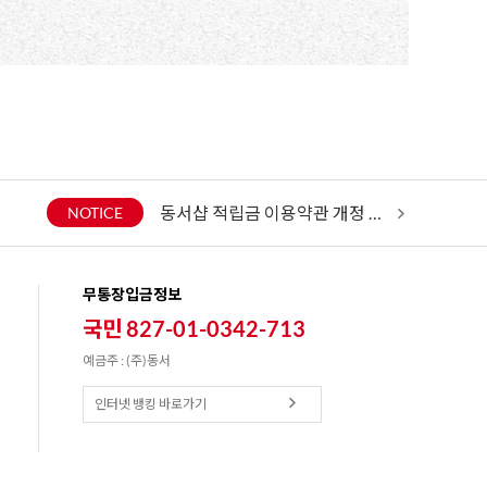
동서샵 적립금 이용약관 개정 안내
2026년 7
NOTICE
무통장입금정보
국민 827-01-0342-713
예금주 : (주)동서
인터넷 뱅킹 바로가기