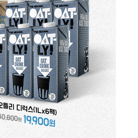
8
크림치즈
9
쿠키파우더
10
리치스 올리브
1
그래놀라