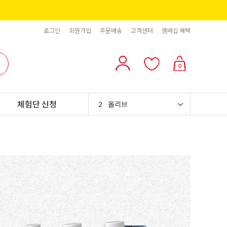
로그인
회원가입
주문배송
고객센터
멤버십 혜택
10
리치스 올리브
0
1
그래놀라
체험단 신청
2
올리브
3
블랙올리브
4
스위트콘
5
파인애플
6
슈가시럽
7
팥