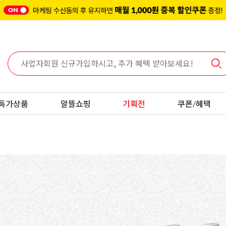
특가상품
알뜰쇼핑
기획전
쿠폰/혜택