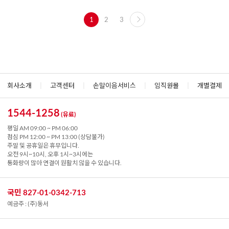
1
2
3
회사소개
|
고객센터
|
손말이음서비스
|
임직원몰
|
개별결제
1544-1258
(유료)
평일 AM 09:00 ~ PM 06:00
점심 PM 12:00 ~ PM 13:00 (상담불가)
주말 및 공휴일은 휴무입니다.
오전 9시~10시, 오후 1시~3시에는
통화량이 많아 연결이 원활치 않을 수 있습니다.
국민 827-01-0342-713
예금주 : (주)동서